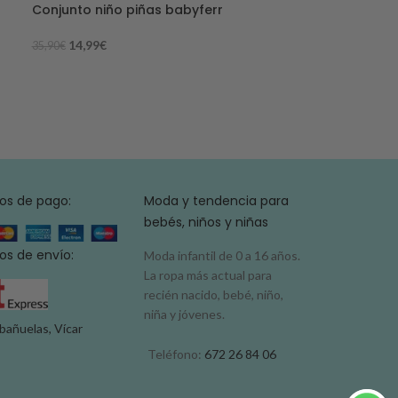
Conjunto niño piñas babyferr
AGO
TADO
14,99
€
35,90
€
Conjunto algo
isabella
7,99
€
16,90
€
os de pago:
Moda y tendencia para
bebés, niños y niñas
s de envío:
Moda infantil de 0 a 16 años.
La ropa más actual para
recién nacido, bebé, niño,
niña y jóvenes.
bañuelas, Vícar
Teléfono:
672 26 84 06