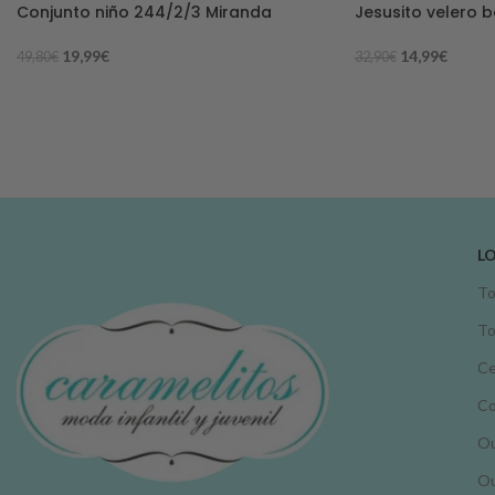
Conjunto niño 244/2/3 Miranda
Jesusito velero b
19,99
€
14,99
€
49,80
€
32,90
€
L
To
To
Ce
C
Ou
Ou