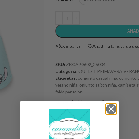
AÑAD
Comparar
Añadir a la lista de de
SKU:
ZKGAP0602_26004
Categoría:
OUTLET PRIMAVERA-VERA
Etiquetas:
conjunto casual niña
,
conjunto 
verano niña
,
onjunto stitch niña
,
camiseta s
falda pantalon
Share: