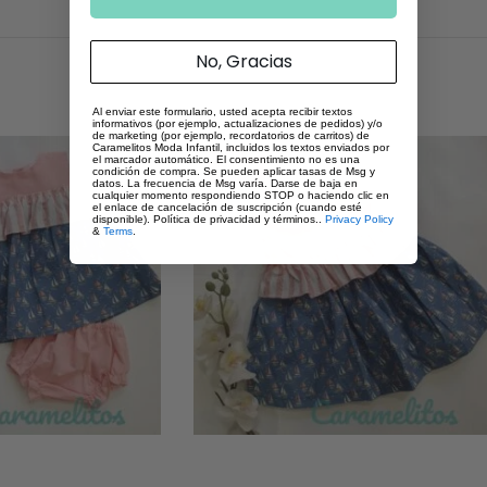
No, Gracias
Al enviar este formulario, usted acepta recibir textos
informativos (por ejemplo, actualizaciones de pedidos) y/o
de marketing (por ejemplo, recordatorios de carritos) de
Caramelitos Moda Infantil, incluidos los textos enviados por
el marcador automático. El consentimiento no es una
condición de compra. Se pueden aplicar tasas de Msg y
datos. La frecuencia de Msg varía. Darse de baja en
cualquier momento respondiendo STOP o haciendo clic en
el enlace de cancelación de suscripción (cuando esté
disponible). Política de privacidad y términos..
Privacy Policy
&
Terms
.
-58%