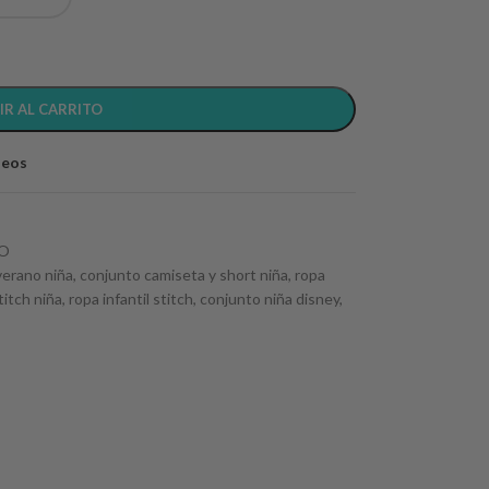
IR AL CARRITO
seos
NO
verano niña
,
conjunto camiseta y short niña
,
ropa
titch niña
,
ropa infantil stitch
,
conjunto niña disney
,