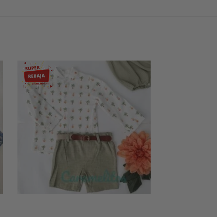
-58%
-53%