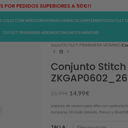
IS POR PEDIDOS SUPERIORES A 50€!!
A COLECCIÓN NIÑO
CEREMONIA
FLAMENCA
COMPLEMENTOS
OUTLET O
OUTLET PRIMAVERA-VERANO
CONJUNTOS NAVIDAD
Inicio
/
OUTLET PRIMAVERA-VERANO
/
Co
Conjunto Stitch
ZKGAP0602_26
14,99
€
25,99
€
onjunto de verano para niña con camiseta b
turquesa. Un look cómodo, fresco y divertido 
TALLA