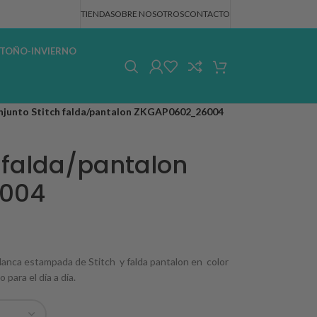
TIENDA
SOBRE NOSOTROS
CONTACTO
TOÑO-INVIERNO
njunto Stitch falda/pantalon ZKGAP0602_26004
 falda/pantalon
004
lanca estampada de Stitch y falda pantalon en color
para el día a día.