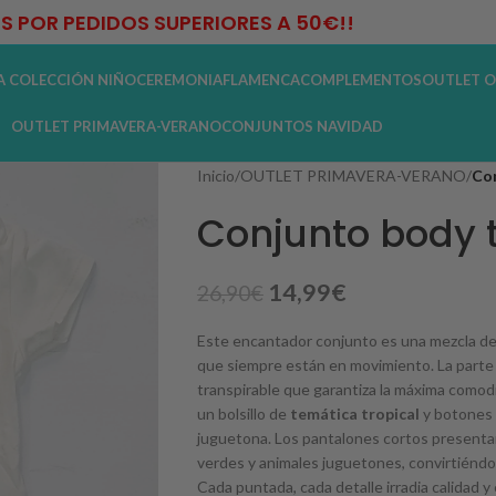
IS POR PEDIDOS SUPERIORES A 50€!!
A COLECCIÓN NIÑO
CEREMONIA
FLAMENCA
COMPLEMENTOS
OUTLET O
OUTLET PRIMAVERA-VERANO
CONJUNTOS NAVIDAD
Inicio
/
OUTLET PRIMAVERA-VERANO
/
Con
Conjunto body t
14,99
€
26,90
€
Este encantador conjunto es una mezcla d
que siempre están en movimiento. La parte 
transpirable que garantiza la máxima comodi
un bolsillo de
temática tropical
y botones 
juguetona. Los pantalones cortos present
verdes y animales juguetones, convirtiéndol
Cada puntada, cada detalle irradia calidad y