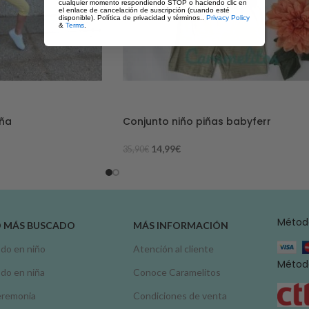
cualquier momento respondiendo STOP o haciendo clic en
el enlace de cancelación de suscripción (cuando esté
disponible). Política de privacidad y términos..
Privacy Policy
&
Terms
.
-58%
iña
Conjunto niño piñas babyferr
14,99
€
35,90
€
Métod
O MÁS BUSCADO
MÁS INFORMACIÓN
do en niño
Atención al cliente
Método
do en niña
Conoce Caramelitos
remonia
Condiciones de venta