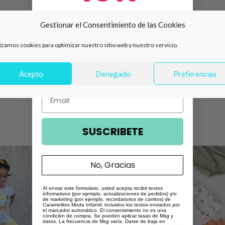
de descuento en tu primera
Gestionar el Consentimiento de las Cookies
NFORMACIÓN ADICIONAL
VALORACIONES (0)
compra 🛍️
lizamos cookies para optimizar nuestro sitio web y nuestro servicio.
Número de teléfono
talla 6/9m
,
talla 9/12m
,
talla 12/18m
,
talla 18/24m
,
talla
Acepto
Denegado
Preferencias
Email
SUSCRIBETE
No, Gracias
Al enviar este formulario, usted acepta recibir textos
informativos (por ejemplo, actualizaciones de pedidos) y/o
de marketing (por ejemplo, recordatorios de carritos) de
Caramelitos Moda Infantil, incluidos los textos enviados por
el marcador automático. El consentimiento no es una
condición de compra. Se pueden aplicar tasas de Msg y
datos. La frecuencia de Msg varía. Darse de baja en