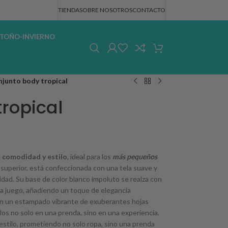
TIENDA
SOBRE NOSOTROS
CONTACTO
TOÑO-INVIERNO
junto body tropical
ropical
e
comodidad y estilo
, ideal para los
más pequeños
superior, está confeccionada con una tela suave y
dad. Su base de color blanco impoluto se realza con
a juego, añadiendo un toque de elegancia
an un estampado vibrante de exuberantes hojas
os no solo en una prenda, sino en una experiencia.
 estilo, prometiendo no solo ropa, sino una prenda