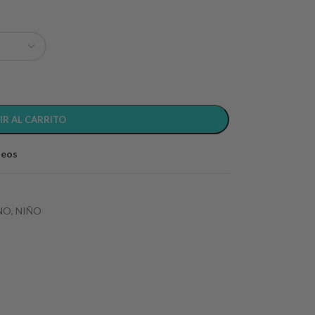
IR AL CARRITO
seos
NO
,
NIÑO