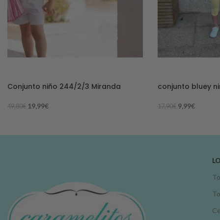
-60%
-44%
Conjunto niño 244/2/3 Miranda
conjunto bluey n
19,99
€
9,99
€
49,80
€
17,90
€
L
To
To
Ce