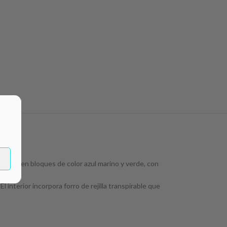
moderno en bloques de color azul marino y verde, con
 interior incorpora forro de rejilla transpirable que