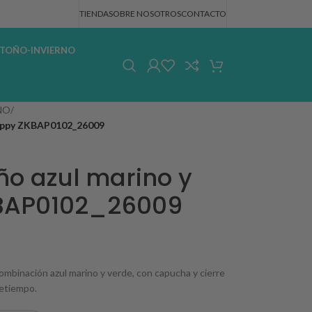
TIENDA
SOBRE NOSOTROS
CONTACTO
TOÑO-INVIERNO
ÑO
/
 Zippy ZKBAP0102_26009
ño azul marino y
KBAP0102_26009
ombinación azul marino y verde, con capucha y cierre
retiempo.