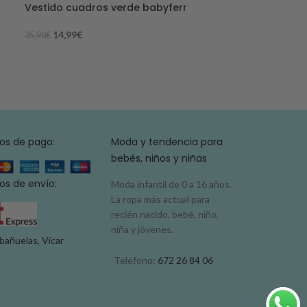
Vestido cuadros verde babyferr
Conjunto niño
14,99
€
19,99
€
35,90
€
63,90
€
os de pago:
Moda y tendencia para
bebés, niños y niñas
s de envío:
Moda infantil de 0 a 16 años.
La ropa más actual para
recién nacido, bebé, niño,
niña y jóvenes.
bañuelas, Vícar
Teléfono:
672 26 84 06