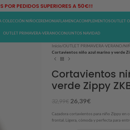
IS POR PEDIDOS SUPERIORES A 50€!!
A COLECCIÓN NIÑO
CEREMONIA
FLAMENCA
COMPLEMENTOS
OUTLET O
OUTLET PRIMAVERA-VERANO
CONJUNTOS NAVIDAD
Inicio
/
OUTLET PRIMAVERA-VERANO
/
NI
Cortavientos niño azul marino y verde
Cortavientos ni
verde Zippy Z
26,39
€
32,99
€
Cazadora cortavientos para niño Zippy en c
frontal. Ligera, cómoda y perfecta para ent