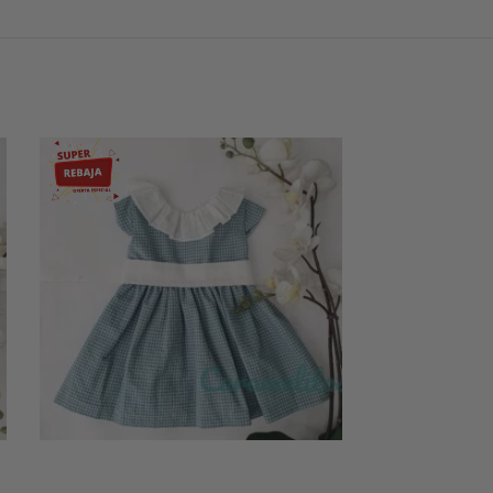
-58%
-69%