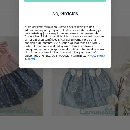
No, Gracias
Al enviar este formulario, usted acepta recibir textos
informativos (por ejemplo, actualizaciones de pedidos) y/o
de marketing (por ejemplo, recordatorios de carritos) de
Caramelitos Moda Infantil, incluidos los textos enviados por
el marcador automático. El consentimiento no es una
condición de compra. Se pueden aplicar tasas de Msg y
datos. La frecuencia de Msg varía. Darse de baja en
cualquier momento respondiendo STOP o haciendo clic en
el enlace de cancelación de suscripción (cuando esté
disponible). Política de privacidad y términos..
Privacy Policy
&
Terms
.
-67%