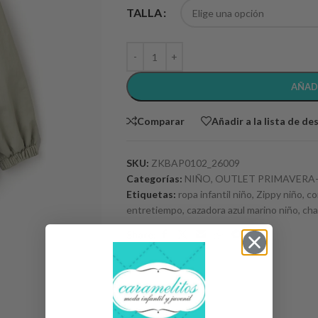
TALLA
AÑAD
Comparar
Añadir a la lista de de
SKU:
ZKBAP0102_26009
Categorías:
NIÑO
,
OUTLET PRIMAVERA
Etiquetas:
ropa infantil niño
,
Zippy niño
,
co
entretiempo
,
cazadora azul marino niño
,
cha
Share: