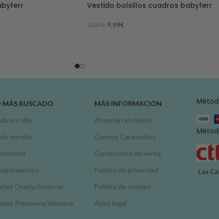
abyferr
Vestido bolsillos cuadros babyferr
9,99
€
29,90
€
Métod
O MÁS BUSCADO
MÁS INFORMACIÓN
do en niño
Atención al cliente
Método
do en niña
Conoce Caramelitos
remonia
Condiciones de venta
omplementos
Política de privacidad
Las Ca
tlet Otoño/Invierno
Política de cookies
tlet Primavera/Vernano
Aviso legal