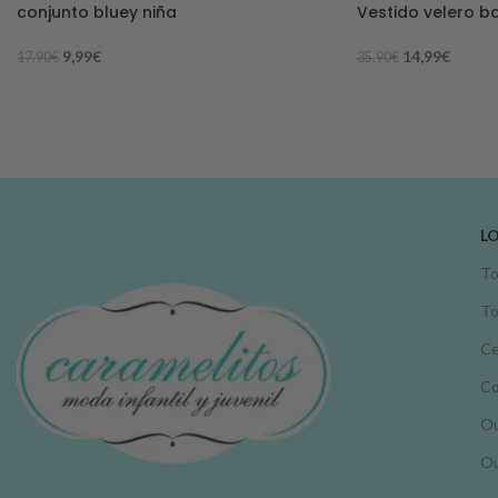
conjunto bluey niña
Vestido velero b
9,99
€
14,99
€
17,90
€
35,90
€
L
To
To
Ce
C
Ou
Ou