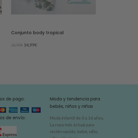
-44%
-53%
Conjunto body tropical
AGO
TADO
14,99
€
26,90
€
Conjunto algo
7,99
€
16,90
€
os de pago:
Moda y tendencia para
bebés, niños y niñas
s de envío:
Moda infantil de 0 a 16 años.
La ropa más actual para
recién nacido, bebé, niño,