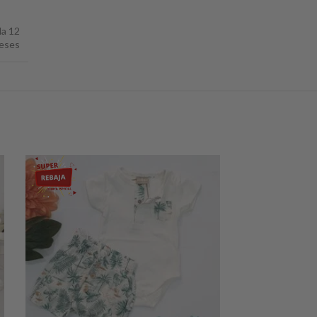
la 12
eses