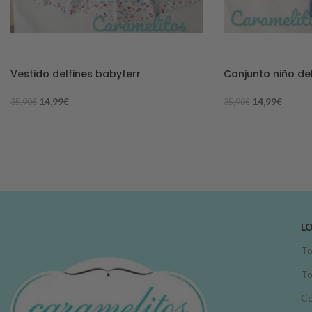
-58%
-58%
Vestido delfines babyferr
Conjunto niño del
14,99
€
14,99
€
35,90
€
35,90
€
L
To
To
Ce