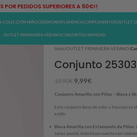
IS POR PEDIDOS SUPERIORES A 50€!!
A COLECCIÓN NIÑO
CEREMONIA
FLAMENCA
COMPLEMENTOS
OUTLET O
OUTLET PRIMAVERA-VERANO
CONJUNTOS NAVIDAD
Inicio
/
OUTLET PRIMAVERA-VERANO
/
Con
Conjunto 25303
9,99
€
19,90
€
Conjunto Amarillo con Piñas – Blusa y Sh
Este conjunto lleno de color y frescura es 
estilo:
Blusa Amarilla con Estampado de Piñas
:
tonos pastel, esta blusa cuenta con volante