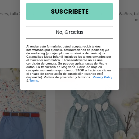
SUSCRIBETE
meses
,
talla 24 meses
,
talla 3 años
,
talla 5 años
,
talla 4 años
,
talla 6 años
,
tal
m
No, Gracias
Al enviar este formulario, usted acepta recibir textos
informativos (por ejemplo, actualizaciones de pedidos) y/o
de marketing (por ejemplo, recordatorios de carritos) de
Caramelitos Moda Infantil, incluidos los textos enviados por
el marcador automático. El consentimiento no es una
condición de compra. Se pueden aplicar tasas de Msg y
datos. La frecuencia de Msg varía. Darse de baja en
cualquier momento respondiendo STOP o haciendo clic en
el enlace de cancelación de suscripción (cuando esté
disponible). Política de privacidad y términos..
Privacy Policy
&
Terms
.