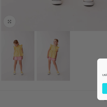
Haga Click para agrandar
Uti
I