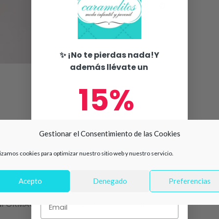
Share:
✨ ¡No te pierdas nada!Y
además llévate un
15%
de descuento en tu primera
Gestionar el Consentimiento de las Cookies
compra 🛍️
lizamos cookies para optimizar nuestro sitio web y nuestro servicio.
Número de teléfono
Acepto
Denegado
Preferencias
Email
NFORMACIÓN ADICIONAL
VALORACIONES (0)