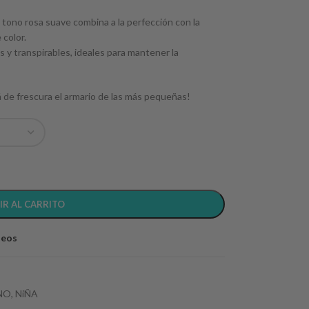
u tono rosa suave combina a la perfección con la
 color.
s y transpirables, ideales para mantener la
á de frescura el armario de las más pequeñas!
IR AL CARRITO
seos
NO
,
NiÑA