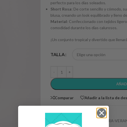
perfecto para los días soleados.
Short Rosa
: De corte sencillo y cómodo, s
blusa, creando un look equilibrado y lleno de
Material
: Confeccionado con tejidos ligero
comodidad durante los días calurosos.
¡Un conjunto tropical y divertido que llenar
TALLA
AÑAD
Comparar
Añadir a la lista de de
SKU:
N/D
Categorías:
OUTLET PRIMAVERA-VERA