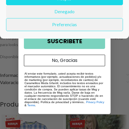
corta con delicado volante en las mangas, detalle de mariposa en tonos
rosa y verde agua y mensaje frontal “Wonderful nature”.
Denegado
Email
Se combina con short verde agua con pequeños volantes en el bajo que
Preferencias
aportan un toque dulce y femenino.
Un conjunto ligero y cómodo, ideal para los días más cálidos, perfecto
SUSCRIBETE
para looks informales, paseos o para diario.
Disponible desde la talla 12 meses hasta 6 años.
No, Gracias
Al enviar este formulario, usted acepta recibir textos
Información adicional
informativos (por ejemplo, actualizaciones de pedidos) y/o
de marketing (por ejemplo, recordatorios de carritos) de
Valoraciones (0)
Caramelitos Moda Infantil, incluidos los textos enviados por
el marcador automático. El consentimiento no es una
condición de compra. Se pueden aplicar tasas de Msg y
datos. La frecuencia de Msg varía. Darse de baja en
cualquier momento respondiendo STOP o haciendo clic en
el enlace de cancelación de suscripción (cuando esté
Productos relacionados
disponible). Política de privacidad y términos..
Privacy Policy
&
Terms
.