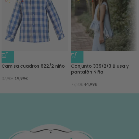
-47%
-42%
Camisa cuadros 622/2 niño
Conjunto 339/2/3 Blusa y
pantalón Niña
19,99
€
37,90
€
44,99
€
77,80
€