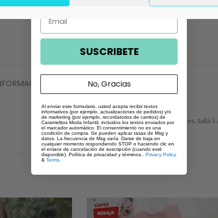
Email
SUSCRIBETE
NFORMACIÓN ADICIONAL
VALORACIONES (0)
No, Gracias
Al enviar este formulario, usted acepta recibir textos
informativos (por ejemplo, actualizaciones de pedidos) y/o
de marketing (por ejemplo, recordatorios de carritos) de
talla 2 años
,
talla 4 años
,
talla 6 años
,
talla 3 años
,
talla 5
Caramelitos Moda Infantil, incluidos los textos enviados por
el marcador automático. El consentimiento no es una
condición de compra. Se pueden aplicar tasas de Msg y
datos. La frecuencia de Msg varía. Darse de baja en
cualquier momento respondiendo STOP o haciendo clic en
el enlace de cancelación de suscripción (cuando esté
disponible). Política de privacidad y términos..
Privacy Policy
&
Terms
.