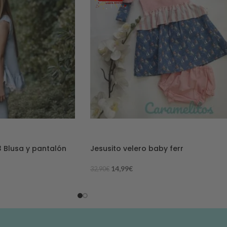
-54%
 Blusa y pantalón
Jesusito velero baby ferr
14,99
€
32,90
€