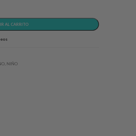
IR AL CARRITO
seos
NO
,
NIÑO