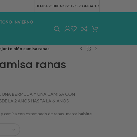
TIENDA
SOBRE NOSOTROS
CONTACTO
TOÑO-INVIERNO
junto niño camisa ranas
camisa ranas
 UNA BERMUDA Y UNA CAMISA CON
SDE LA 2 AÑOS HASTA LA 6 AÑOS
y camisa con estampado de ranas. marca
babine