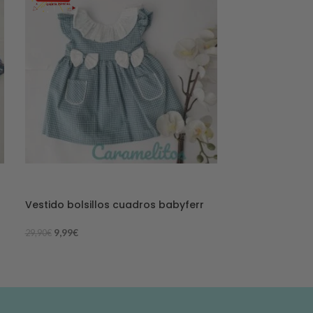
-67%
-50%
Vestido bolsillos cuadros babyferr
Conjuto avion
9,99
€
14,99
€
29,90
€
29,90
€