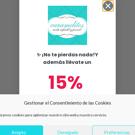
✨ ¡No te pierdas nada!Y
además llévate un
15%
de descuento en tu primera
Gestionar el Consentimiento de las Cookies
compra 🛍️
lizamos cookies para optimizar nuestro sitio web y nuestro servicio.
Número de teléfono
Acepto
Denegado
Preferencias