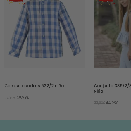
-47%
-42%
Camisa cuadros 622/2 niño
Conjunto 339/2/3
Niña
19,99
€
37,90
€
44,99
€
77,80
€