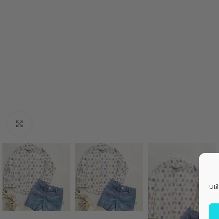
Haga Click para agrandar
Uti