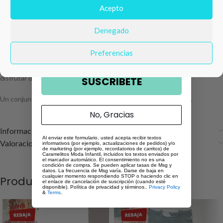
por camiseta en color coral con manga corta de volante y delicado
Número de teléfono
Acepto
estampado marino con caballito de mar y detalle floral en relieve, que
aporta un toque especial y diferente.
Denegado
Email
El short a juego, también en color coral, incorpora volante en el bajo que
Preferencias
le da un acabado más dulce y femenino. Su tejido suave y ligero
garantiza comodidad durante todo el día, perfecto para jugar, pasear o
disfrutar de las vacaciones.
SUSCRIBETE
Un conjunto práctico, alegre y fácil de combinar para el verano.
No, Gracias
Información adicional
Al enviar este formulario, usted acepta recibir textos
Valoraciones (0)
informativos (por ejemplo, actualizaciones de pedidos) y/o
de marketing (por ejemplo, recordatorios de carritos) de
Caramelitos Moda Infantil, incluidos los textos enviados por
el marcador automático. El consentimiento no es una
condición de compra. Se pueden aplicar tasas de Msg y
datos. La frecuencia de Msg varía. Darse de baja en
cualquier momento respondiendo STOP o haciendo clic en
Productos relacionados
el enlace de cancelación de suscripción (cuando esté
disponible). Política de privacidad y términos..
Privacy Policy
&
Terms
.