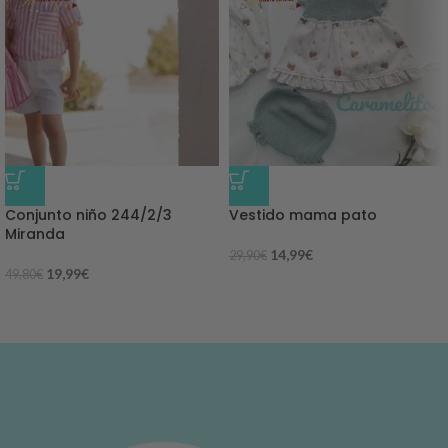
-60%
-50%
Conjunto niño 244/2/3
Vestido mama pato
Miranda
14,99
€
29,90
€
19,99
€
49,80
€