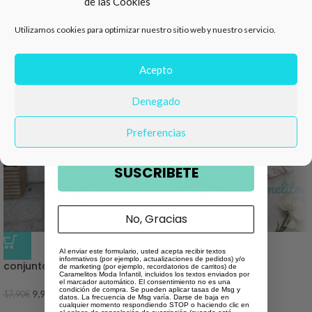
de las Cookies
Valoraciones (0)
de descuento en tu primera
Utilizamos cookies para optimizar nuestro sitio web y nuestro servicio.
compra 🛍️
Productos relacionados
Número de teléfono
Acepto
Denegado
Email
Preferencias
SUSCRIBETE
No, Gracias
-44%
-50%
Al enviar este formulario, usted acepta recibir textos
informativos (por ejemplo, actualizaciones de pedidos) y/o
conjunto bluey niña
de marketing (por ejemplo, recordatorios de carritos) de
AGO
Caramelitos Moda Infantil, incluidos los textos enviados por
TADO
el marcador automático. El consentimiento no es una
condición de compra. Se pueden aplicar tasas de Msg y
Vestido mama pato
9,99
€
17,90
€
datos. La frecuencia de Msg varía. Darse de baja en
cualquier momento respondiendo STOP o haciendo clic en