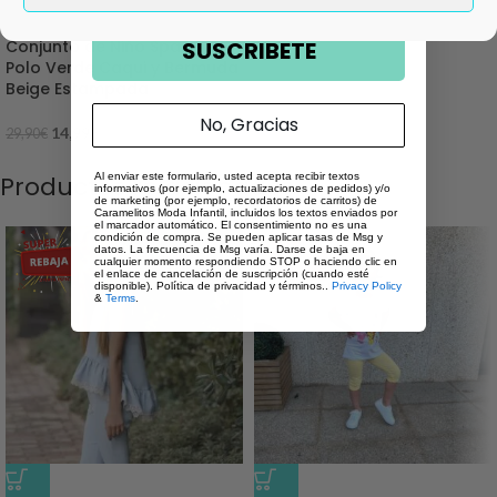
-50%
Conjunto de Niño Spagnolo –
SUSCRIBETE
Polo Verde Caqui y Bermuda
Beige Estampada
No, Gracias
14,99
€
29,90
€
Productos relacionados
Al enviar este formulario, usted acepta recibir textos
informativos (por ejemplo, actualizaciones de pedidos) y/o
de marketing (por ejemplo, recordatorios de carritos) de
Caramelitos Moda Infantil, incluidos los textos enviados por
el marcador automático. El consentimiento no es una
condición de compra. Se pueden aplicar tasas de Msg y
datos. La frecuencia de Msg varía. Darse de baja en
cualquier momento respondiendo STOP o haciendo clic en
el enlace de cancelación de suscripción (cuando esté
disponible). Política de privacidad y términos..
Privacy Policy
&
Terms
.
-42%
-44%