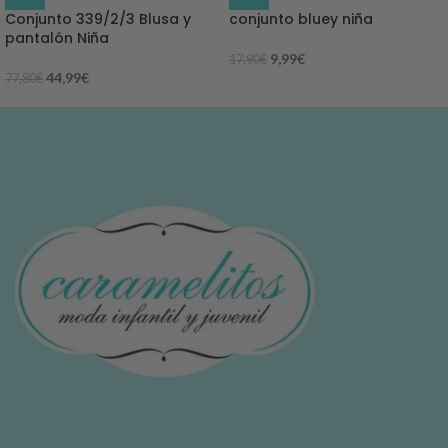
Conjunto 339/2/3 Blusa y
conjunto bluey niña
pantalón Niña
9,99
€
17,90
€
44,99
€
77,80
€