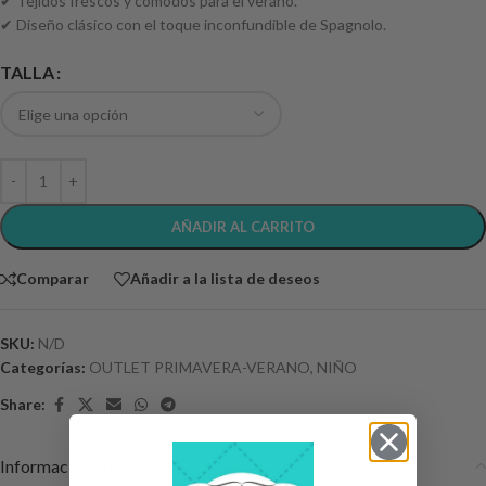
✔ Tejidos frescos y cómodos para el verano.
✔ Diseño clásico con el toque inconfundible de Spagnolo.
TALLA
AÑADIR AL CARRITO
Comparar
Añadir a la lista de deseos
SKU:
N/D
Categorías:
OUTLET PRIMAVERA-VERANO
,
NIÑO
Share:
Información adicional