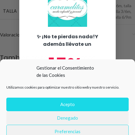
talla 9/12m
,
talla 12/18m
,
talla 18/24m
,
talla 24/36m
,
talla
TALLA
4 años
,
talla 6 años
,
talla 5 años
,
talla 0/1m
,
talla 3/6m
,
talla 6/9m
Valoraciones (0)
✨ ¡No te pierdas nada!Y
además llévate un
15%
También te recomendamos…
Gestionar el Consentimiento
de las Cookies
de descuento en tu primera
Utilizamos cookies para optimizar nuestro sitio web y nuestro servicio.
compra 🛍️
Número de teléfono
Acepto
Denegado
Email
Preferencias