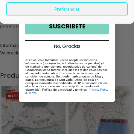
adaptándose perfectamente a la piel del bebé.
Email
Preferencias
Un conjunto fresco, versátil y fácil de combinar, pensado para ofrecer
comodidad sin renunciar al estilo. Ideal para paseos, eventos familiares o
SUSCRIBETE
para el uso diario.
Información adicional
No, Gracias
Valoraciones (0)
Al enviar este formulario, usted acepta recibir textos
informativos (por ejemplo, actualizaciones de pedidos) y/o
de marketing (por ejemplo, recordatorios de carritos) de
Caramelitos Moda Infantil, incluidos los textos enviados por
Productos relacionados
el marcador automático. El consentimiento no es una
condición de compra. Se pueden aplicar tasas de Msg y
datos. La frecuencia de Msg varía. Darse de baja en
cualquier momento respondiendo STOP o haciendo clic en
el enlace de cancelación de suscripción (cuando esté
disponible). Política de privacidad y términos..
Privacy Policy
&
Terms
.