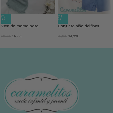
-50%
-58%
Vestido mama pato
Conjunto niño delfines
14,99
€
14,99
€
29,90
€
35,90
€