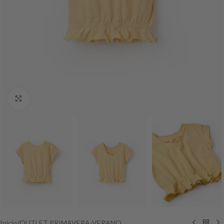
Haga Click para agrandar
Inicio
/
OUTLET PRIMAVERA-VERANO