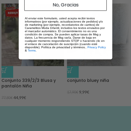
No, Gracias
Al enviar este formulario, usted acepta recibir textos
informativos (por ejemplo, actualizaciones de pedidos) y/o
de marketing (por ejemplo, recordatorios de carritos) de
Caramelitos Moda Infantil, incluidos los textos enviados por
el marcador automático. El consentimiento no es una
condición de compra. Se pueden aplicar tasas de Msg y
datos. La frecuencia de Msg varía. Darse de baja en
cualquier momento respondiendo STOP o haciendo clic en
el enlace de cancelación de suscripción (cuando esté
disponible). Política de privacidad y términos..
Privacy Policy
&
Terms
.
-42%
-44%
Conjunto 339/2/3 Blusa y
conjunto bluey niña
pantalón Niña
9,99
€
17,90
€
44,99
€
77,80
€