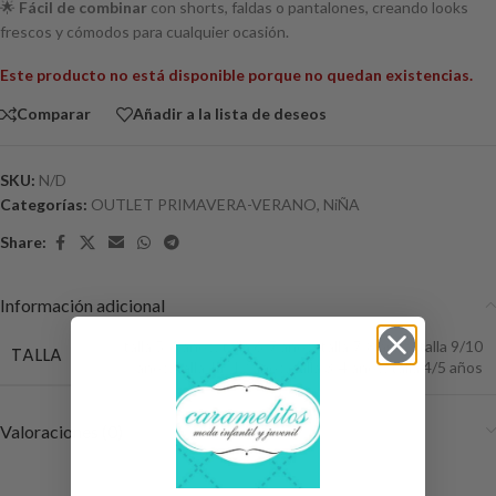
🌟
Fácil de combinar
con shorts, faldas o pantalones, creando looks
frescos y cómodos para cualquier ocasión.
Este producto no está disponible porque no quedan existencias.
Comparar
Añadir a la lista de deseos
SKU:
N/D
Categorías:
OUTLET PRIMAVERA-VERANO
,
NiÑA
Share:
Información adicional
talla 5/6 años
,
talla 6/7 años
,
talla 7/8 años
,
talla 9/10
TALLA
años
,
talla 11/12 años
,
talla 3/4 años
,
talla 4/5 años
Valoraciones (0)