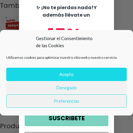
También te recomendamos…
✨ ¡No te pierdas nada!Y
además llévate un
15%
Gestionar el Consentimiento
de las Cookies
de descuento en tu primera
Utilizamos cookies para optimizar nuestro sitio web y nuestro servicio.
compra 🛍️
Número de teléfono
Acepto
-57%
Denegado
Pantalón Estampado boho
Email
Zippy
Preferencias
9,99
€
22,99
€
SUSCRIBETE
Productos relacionados