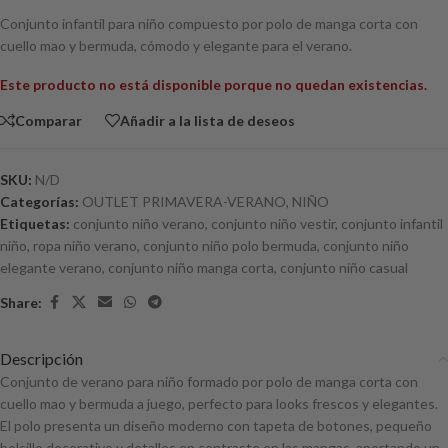
Conjunto infantil para niño compuesto por polo de manga corta con
cuello mao y bermuda, cómodo y elegante para el verano.
Este producto no está disponible porque no quedan existencias.
Comparar
Añadir a la lista de deseos
SKU:
N/D
Categorías:
OUTLET PRIMAVERA-VERANO
,
NIÑO
Etiquetas:
conjunto niño verano
,
conjunto niño vestir
,
conjunto infantil
niño
,
ropa niño verano
,
conjunto niño polo bermuda
,
conjunto niño
elegante verano
,
conjunto niño manga corta
,
conjunto niño casual
Share:
Descripción
Conjunto de verano para niño formado por polo de manga corta con
cuello mao y bermuda a juego, perfecto para looks frescos y elegantes.
El polo presenta un diseño moderno con tapeta de botones, pequeño
bolsillo decorativo y detalles en contraste en las mangas, aportando un