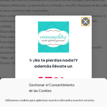
toque sofisticado. La bermuda es cómoda y versátil, ideal para el día a día
o para ocasiones más especiales.
Este conjunto es una opción perfecta para eventos familiares, paseos o
celebraciones de verano, ya que combina comodidad con un estilo
cuidado.
Disponible en dos combinaciones de color:
Polo celeste con bermuda azul marino
Polo blanco con bermuda verde
Un conjunto ideal para niños que buscan comodidad, frescura y estilo
durante el verano.
Tallas: de 4 a 12 años
✨ ¡No te pierdas nada!Y
Precio: 19,90 €
además llévate un
15%
Información adicional
Valoraciones (0)
Gestionar el Consentimiento
de las Cookies
de descuento en tu primera
Utilizamos cookies para optimizar nuestro sitio web y nuestro servicio.
Productos relacionados
compra 🛍️