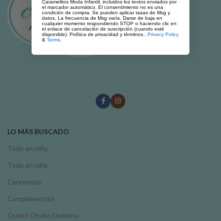
Caramelitos Moda Infantil, incluidos los textos enviados por
el marcador automático. El consentimiento no es una
condición de compra. Se pueden aplicar tasas de Msg y
datos. La frecuencia de Msg varía. Darse de baja en
cualquier momento respondiendo STOP o haciendo clic en
el enlace de cancelación de suscripción (cuando esté
disponible). Política de privacidad y términos..
Privacy Policy
&
Terms
.
LO MÁS BUSCADO
Todo en niño
Todo en niña
Ceremonia
Complementos
Outlet Otoño/Invierno