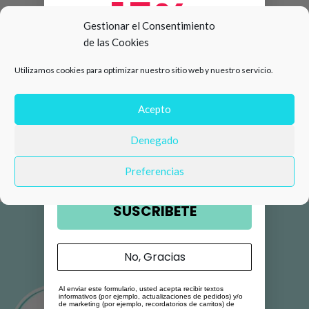
15%
Gestionar el Consentimiento
de las Cookies
de descuento en tu primera
Utilizamos cookies para optimizar nuestro sitio web y nuestro servicio.
compra 🛍️
Número de teléfono
Acepto
Denegado
Email
Preferencias
SUSCRIBETE
No, Gracias
Al enviar este formulario, usted acepta recibir textos
informativos (por ejemplo, actualizaciones de pedidos) y/o
de marketing (por ejemplo, recordatorios de carritos) de