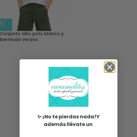
Conjunto niño polo blanco y
bermuda verano
✨ ¡No te pierdas nada!Y
además llévate un