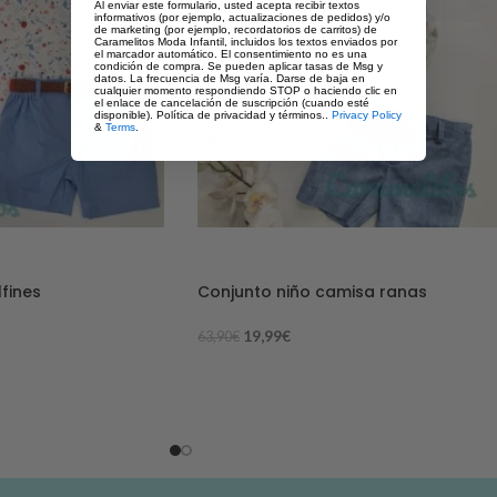
Al enviar este formulario, usted acepta recibir textos
informativos (por ejemplo, actualizaciones de pedidos) y/o
de marketing (por ejemplo, recordatorios de carritos) de
Caramelitos Moda Infantil, incluidos los textos enviados por
el marcador automático. El consentimiento no es una
condición de compra. Se pueden aplicar tasas de Msg y
datos. La frecuencia de Msg varía. Darse de baja en
cualquier momento respondiendo STOP o haciendo clic en
el enlace de cancelación de suscripción (cuando esté
disponible). Política de privacidad y términos..
Privacy Policy
&
Terms
.
-69%
fines
Conjunto niño camisa ranas
19,99
€
63,90
€