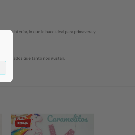
felpa interior, lo que lo hace ideal para primavera y
 improvisados que tanto nos gustan.