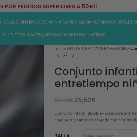
IS POR PEDIDOS SUPERIORES A 50€!!
A COLECCIÓN NIÑO
CEREMONIA
FLAMENCA
COMPLEMENTOS
OUTLET O
OUTLET PRIMAVERA-VERANO
CONJUNTOS NAVIDAD
Inicio
/
OUTLET PRIMAVERA-VERANO
/
Con
Conjunto infanti
entretiempo niñ
25,52
€
31,90
€
Conjunto infantil de Bluey ideal para entr
chaqueta y pantalón cómodo con cintura elást
TALLA