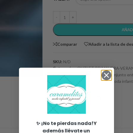
AÑAD
Comparar
Añadir a la lista de de
SKU:
N/D
Categorías:
OUTLET PRIMAVERA-VERA
Etiquetas:
ropa Bluey infantil
,
conjunto en
Bluey
,
conjunto niño primavera
,
moda infant
niño
Share:
✨ ¡No te pierdas nada!Y
además llévate un