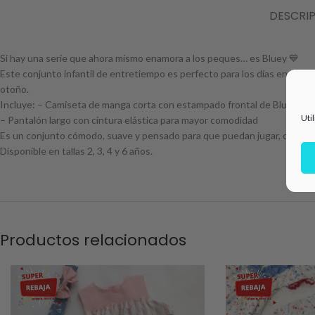
DESCRI
Si hay una serie que ahora mismo enamora a los peques… es Bluey 💙
Este conjunto infantil de entretiempo es perfecto para los días en los que
otoño.
Incluye: – Camiseta de manga corta con estampado frontal de Bluey – C
Uti
– Pantalón largo con cintura elástica para mayor comodidad
Es un conjunto cómodo, suave y pensado para que puedan jugar, correr y m
Disponible en tallas 2, 3, 4 y 6 años.
Productos relacionados