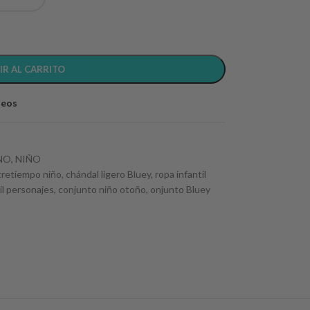
IR AL CARRITO
seos
NO
,
NIÑO
tretiempo niño
,
chándal ligero Bluey
,
ropa infantil
il personajes
,
conjunto niño otoño
,
onjunto Bluey