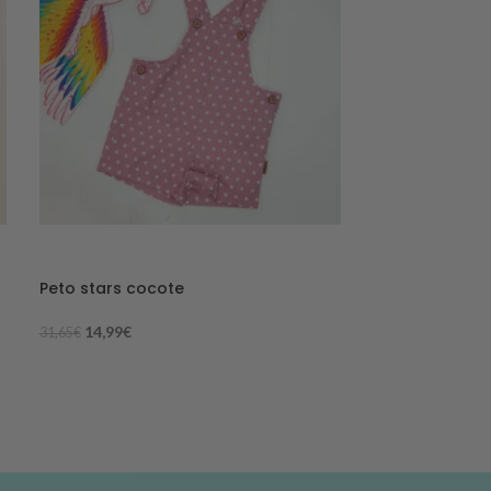
-53%
-53%
Peto stars cocote
AGO
TADO
14,99
€
31,65
€
Conjunto algo
7,99
€
16,90
€