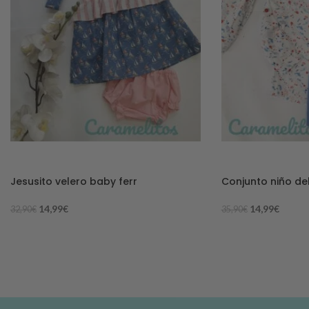
-54%
-58%
Jesusito velero baby ferr
Conjunto niño del
14,99
€
14,99
€
32,90
€
35,90
€