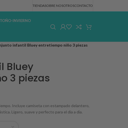
TIENDA
SOBRE NOSOTROS
CONTACTO
TOÑO-INVIERNO
junto infantil Bluey entretiempo niño 3 piezas
l Bluey
o 3 piezas
etiempo. Incluye camiseta con estampado delantero,
ica. Ligero, suave y perfecto para el día a día.