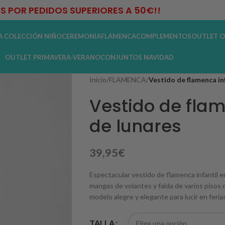
IS POR PEDIDOS SUPERIORES A 50€!!
A COLECCIÓN NIÑO
CEREMONIA
FLAMENCA
COMPLEMENTOS
OUTLET O
OUTLET PRIMAVERA-VERANO
CONJUNTOS NAVIDAD
Inicio
/
FLAMENCA
/
Vestido de flamenca inf
Vestido de flam
de lunares
39,95
€
Espectacular vestido de flamenca infantil e
mangas de volantes y falda de varios pisos
modelo alegre y elegante para lucir en ferias
TALLA