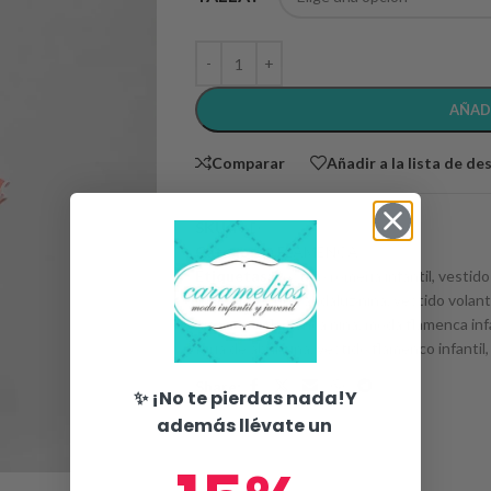
AÑAD
Comparar
Añadir a la lista de de
SKU:
N/D
Categoría:
FLAMENCA
Etiquetas:
vestido romería infantil
,
vestido
infantil
,
vestido andaluz niña
,
vestido volan
niña
,
ropa flamenca niña
,
moda flamenca infa
feria de abril niña
,
vestido flamenco infantil
,
Share:
✨ ¡No te pierdas nada!Y
además llévate un