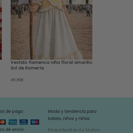
Vestido flamenca niña floral amarillo
Vestido flamen
Sol de Romería
Dulce Azahar
49,90
€
49,90
€
os de pago:
Moda y tendencia para
bebés, niños y niñas
s de envío:
Moda infantil de 0 a 16 años.