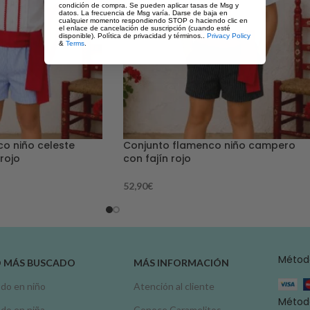
condición de compra. Se pueden aplicar tasas de Msg y
datos. La frecuencia de Msg varía. Darse de baja en
cualquier momento respondiendo STOP o haciendo clic en
el enlace de cancelación de suscripción (cuando esté
disponible). Política de privacidad y términos..
Privacy Policy
&
Terms
.
o niño celeste
Conjunto flamenco niño campero
rojo
con fajín rojo
52,90
€
Métod
O MÁS BUSCADO
MÁS INFORMACIÓN
do en niño
Atención al cliente
Método
do en niña
Conoce Caramelitos