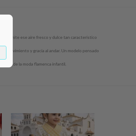
 transmite ese aire fresco y dulce tan característico
orta movimiento y gracia al andar. Un modelo pensado
dentro de la moda flamenca infantil.