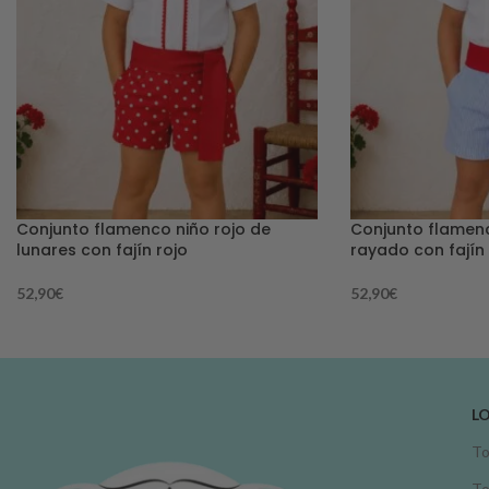
Conjunto flamenco niño rojo de
Conjunto flamenc
lunares con fajín rojo
rayado con fajín 
52,90
€
52,90
€
L
To
To