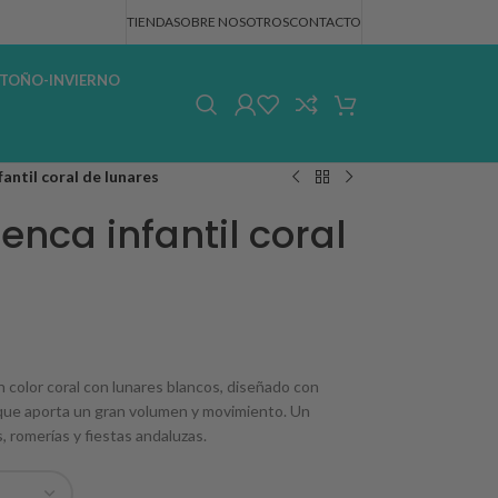
TIENDA
SOBRE NOSOTROS
CONTACTO
TOÑO-INVIERNO
antil coral de lunares
enca infantil coral
n color coral con lunares blancos, diseñado con
 que aporta un gran volumen y movimiento. Un
, romerías y fiestas andaluzas.