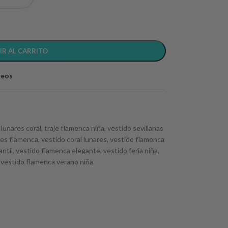
IR AL CARRITO
seos
 lunares coral
,
traje flamenca niña
,
vestido sevillanas
tes flamenca
,
vestido coral lunares
,
vestido flamenca
ntil
,
vestido flamenca elegante
,
vestido feria niña
,
vestido flamenca verano niña