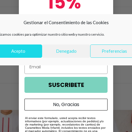
15%
PCIÓN
INFORMACIÓN ADICIONAL
VALORACIONES (0)
de descuento en tu primera
Gestionar el Consentimiento de las Cookies
compra 🛍️
lizamos cookies para optimizar nuestro sitio web y nuestro servicio.
 floral en tonos suaves y el detalle de cuadro vichy amarillo en el pecho,
Número de teléfono
o con volante, mangas abullonadas y una falda amplia con volante que ap
Acepto
Denegado
Preferencias
Email
or su color luminoso que favorece muchísimo y aporta un toque diferente 
SUSCRIBETE
No, Gracias
Al enviar este formulario, usted acepta recibir textos
informativos (por ejemplo, actualizaciones de pedidos) y/o
de marketing (por ejemplo, recordatorios de carritos) de
Caramelitos Moda Infantil, incluidos los textos enviados por
el marcador automático. El consentimiento no es una