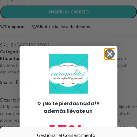
AÑADIR AL CARRITO
Comparar
Añadir a la lista de deseos
SKU:
ZKGAP0103_25002
Categorías:
OUTLET OTOÑO-INVIERNO
,
NIÑA
Etiquetas:
Zippy
,
nueva colección niña
,
ropa infantil Zippy
,
ropa de
invierno niña
,
abrigo acolchado niña
,
abrigo invierno niña
,
abrigo con
capucha niña
,
abrigo azul marino niña
Share:
Descripción
✨ ¡No te pierdas nada!Y
Abrigo acolchado para niña en color azul marino. Lleva capucha fija, cierre
además llévate un
con automáticos ocultos y tapeta decorada con un bonito volante. El
interior está forrado con tejido suave tipo borreguito, ideal para
15%
mantener el calor durante los días más fríos. Una prenda de invierno
práctica y estilosa para el día a día.
Gestionar el Consentimiento