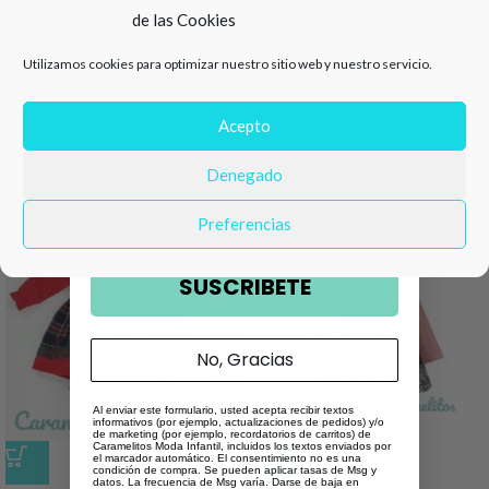
de las Cookies
de descuento en tu primera
Información adicional
Utilizamos cookies para optimizar nuestro sitio web y nuestro servicio.
compra 🛍️
Valoraciones (0)
Número de teléfono
Acepto
Productos relacionados
Denegado
Email
Preferencias
SUSCRIBETE
No, Gracias
Al enviar este formulario, usted acepta recibir textos
informativos (por ejemplo, actualizaciones de pedidos) y/o
de marketing (por ejemplo, recordatorios de carritos) de
Caramelitos Moda Infantil, incluidos los textos enviados por
el marcador automático. El consentimiento no es una
-43%
-60%
condición de compra. Se pueden aplicar tasas de Msg y
datos. La frecuencia de Msg varía. Darse de baja en