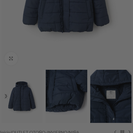
Haga Click para agrandar
Inicio
/
OUTLET OTOÑO-INVIERNO
/
NIÑA