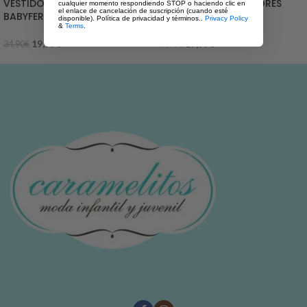
VESTIDO CUADROS ROJOS
VESTIDO MIRANDA FLORES
cualquier momento respondiendo STOP o haciendo clic en
el enlace de cancelación de suscripción (cuando esté
BABYFER
ROSA
disponible). Política de privacidad y términos..
Privacy Policy
&
Terms
.
19,99
€
19,99
€
34,90
€
49,90
€