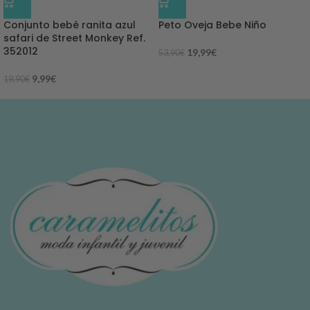
-50%
-63%
Conjunto bebé ranita azul
Peto Oveja Bebe Niño
safari de Street Monkey Ref.
352012
19,99
€
53,90
€
9,99
€
19,90
€