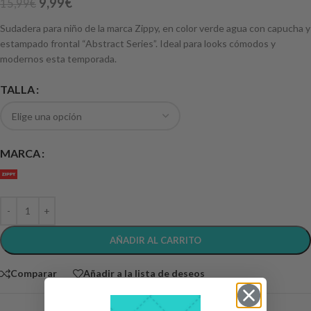
9,99
€
15,99
€
Sudadera para niño de la marca Zippy, en color verde agua con capucha y
estampado frontal “Abstract Series”. Ideal para looks cómodos y
modernos esta temporada.
TALLA
MARCA
AÑADIR AL CARRITO
Comparar
Añadir a la lista de deseos