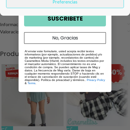
Preferencias
💶 Precio:
15,99 €
SUSCRIBETE
Información adicional
Valoraciones (0)
No, Gracias
Productos relacionados
Al enviar este formulario, usted acepta recibir textos
informativos (por ejemplo, actualizaciones de pedidos) y/o
de marketing (por ejemplo, recordatorios de carritos) de
Caramelitos Moda Infantil, incluidos los textos enviados por
el marcador automático. El consentimiento no es una
condición de compra. Se pueden aplicar tasas de Msg y
datos. La frecuencia de Msg varía. Darse de baja en
cualquier momento respondiendo STOP o haciendo clic en
el enlace de cancelación de suscripción (cuando esté
disponible). Política de privacidad y términos..
Privacy Policy
&
Terms
.