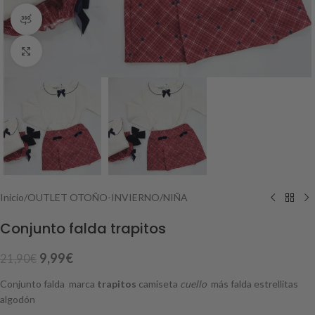
360 vista del producto
Haga Click para agrandar
Inicio
/
OUTLET OTOÑO-INVIERNO
/
NIÑA
Conjunto falda trapitos
9,99
€
21,90
€
Conjunto falda marca
trapitos
camiseta
cuello
más falda estrellitas
algodón