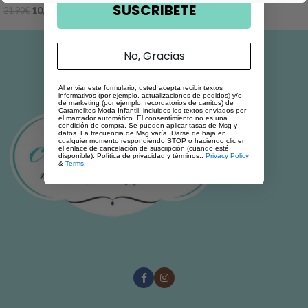
SUSCRIBETE
10,95
€
10,95
€
21,90
€
21,90
€
No, Gracias
Al enviar este formulario, usted acepta recibir textos
informativos (por ejemplo, actualizaciones de pedidos) y/o
de marketing (por ejemplo, recordatorios de carritos) de
Caramelitos Moda Infantil, incluidos los textos enviados por
el marcador automático. El consentimiento no es una
condición de compra. Se pueden aplicar tasas de Msg y
datos. La frecuencia de Msg varía. Darse de baja en
cualquier momento respondiendo STOP o haciendo clic en
el enlace de cancelación de suscripción (cuando esté
disponible). Política de privacidad y términos..
Privacy Policy
&
Terms
.