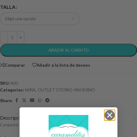
TALLA
AÑADIR AL CARRITO
Comparar
Añadir a la lista de deseos
SKU:
N/D
Categorías:
NIÑA
,
OUTLET OTOÑO-INVIERNO
Share:
Descripción
Conjunto falda trapitos camiseta cuello más falda estrellitas.