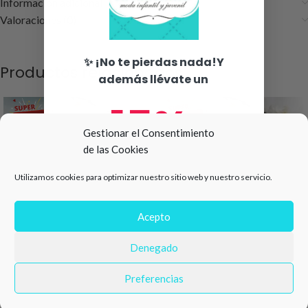
Información adicional
Valoraciones (0)
✨ ¡No te pierdas nada!Y
Productos relacionados
además llévate un
15%
Gestionar el Consentimiento
de las Cookies
de descuento en tu primera
Utilizamos cookies para optimizar nuestro sitio web y nuestro servicio.
compra 🛍️
Número de teléfono
Acepto
Denegado
-50%
-50%
Email
Vestido bebe trapitos
Sudadera niño trapitos
Preferencias
navidad
navidad