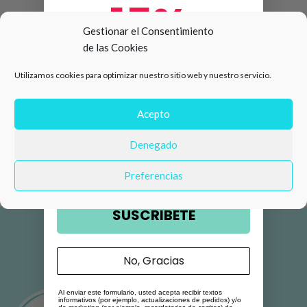
15%
Gestionar el Consentimiento
de las Cookies
de descuento en tu primera
Utilizamos cookies para optimizar nuestro sitio web y nuestro servicio.
compra 🛍️
Número de teléfono
Acepto
Denegado
Email
Preferencias
SUSCRIBETE
No, Gracias
Al enviar este formulario, usted acepta recibir textos
informativos (por ejemplo, actualizaciones de pedidos) y/o