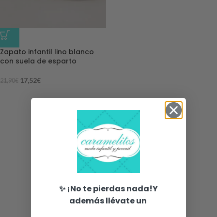
-20%
Zapato infantil lino blanco
con suela de esparto
17,52
€
21,90
€
✨ ¡No te pierdas nada!Y
además llévate un