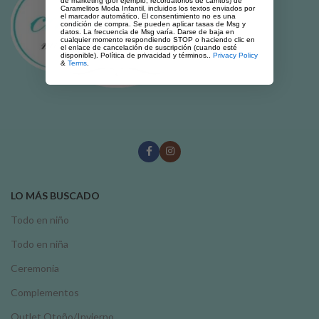
de marketing (por ejemplo, recordatorios de carritos) de
Caramelitos Moda Infantil, incluidos los textos enviados por
el marcador automático. El consentimiento no es una
condición de compra. Se pueden aplicar tasas de Msg y
datos. La frecuencia de Msg varía. Darse de baja en
cualquier momento respondiendo STOP o haciendo clic en
el enlace de cancelación de suscripción (cuando esté
disponible). Política de privacidad y términos..
Privacy Policy
&
Terms
.
LO MÁS BUSCADO
Todo en niño
Todo en niña
Ceremonia
Complementos
Outlet Otoño/Invierno