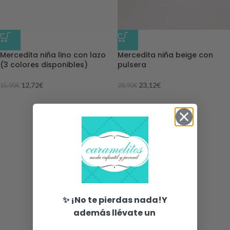
-20%
-20%
Mercedita niña lino con lazo
Mercedita niña beige con
(3 colores disponibles)
pulsera
12,72
€
23,12
€
15,90
€
28,90
€
✨ ¡No te pierdas nada!Y
además llévate un