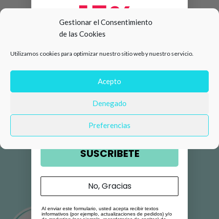
15%
Gestionar el Consentimiento
de las Cookies
de descuento en tu primera
Utilizamos cookies para optimizar nuestro sitio web y nuestro servicio.
compra 🛍️
Número de teléfono
Acepto
Denegado
Email
Preferencias
SUSCRIBETE
No, Gracias
Al enviar este formulario, usted acepta recibir textos
informativos (por ejemplo, actualizaciones de pedidos) y/o