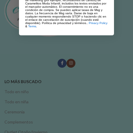
de marketing (por ejemplo, recordatorios de carritos) de
Caramelitos Moda Infantil, incluidos los textos enviados por
el marcador automático. El consentimiento no es una
condición de compra. Se pueden aplicar tasas de Msg y
datos. La frecuencia de Msg varía. Darse de baja en
cualquier momento respondiendo STOP o haciendo clic en
el enlace de cancelación de suscripción (cuando esté
disponible). Política de privacidad y términos..
Privacy Policy
&
Terms
.
LO MÁS BUSCADO
Todo en niño
Todo en niña
Ceremonia
Complementos
Outlet Otoño/Invierno