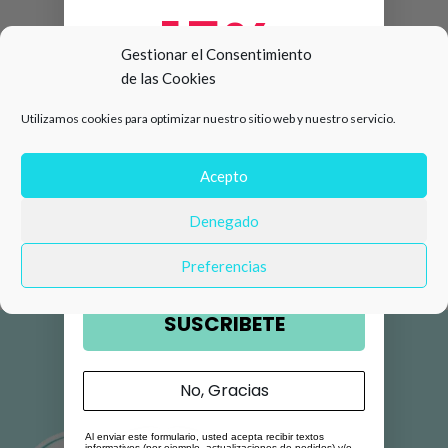
15%
Gestionar el Consentimiento
de las Cookies
de descuento en tu primera
Utilizamos cookies para optimizar nuestro sitio web y nuestro servicio.
compra 🛍️
Número de teléfono
Acepto
Denegado
Email
Preferencias
SUSCRIBETE
No, Gracias
Al enviar este formulario, usted acepta recibir textos
informativos (por ejemplo, actualizaciones de pedidos) y/o