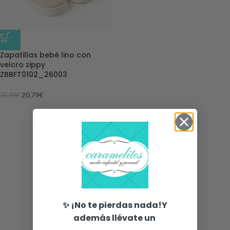
-20%
Zapatillas bebé lino con
velcro zippy
ZBBFT0102_26003
20,79
€
25,99
€
✨ ¡No te pierdas nada!Y
además llévate un