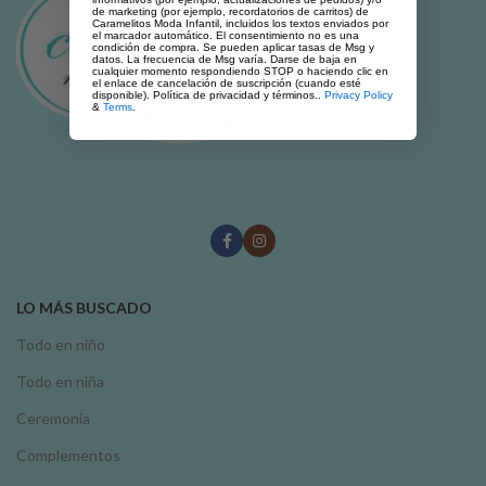
de marketing (por ejemplo, recordatorios de carritos) de
Caramelitos Moda Infantil, incluidos los textos enviados por
el marcador automático. El consentimiento no es una
condición de compra. Se pueden aplicar tasas de Msg y
datos. La frecuencia de Msg varía. Darse de baja en
cualquier momento respondiendo STOP o haciendo clic en
el enlace de cancelación de suscripción (cuando esté
disponible). Política de privacidad y términos..
Privacy Policy
&
Terms
.
LO MÁS BUSCADO
Todo en niño
Todo en niña
Ceremonia
Complementos