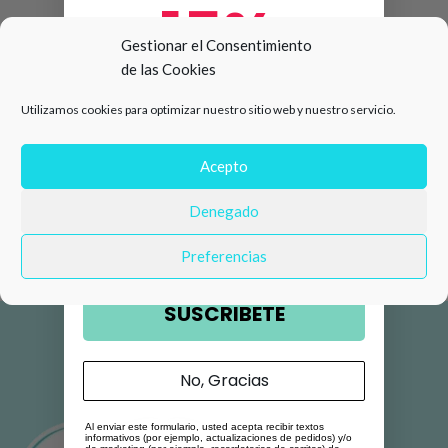
15%
Gestionar el Consentimiento
de las Cookies
de descuento en tu primera
Utilizamos cookies para optimizar nuestro sitio web y nuestro servicio.
compra 🛍️
Número de teléfono
Acepto
Denegado
Email
Preferencias
SUSCRIBETE
No, Gracias
Al enviar este formulario, usted acepta recibir textos
informativos (por ejemplo, actualizaciones de pedidos) y/o