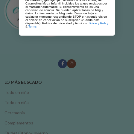
de marketing (por ejemplo, recordatorios de carritos) de
Caramelitos Moda Infantil, incluidos los textos enviados por
el marcador automático. El consentimiento no es una
condición de compra. Se pueden aplicar tasas de Msg y
datos. La frecuencia de Msg varía. Darse de baja en
cualquier momento respondiendo STOP o haciendo clic en
el enlace de cancelación de suscripción (cuando esté
disponible). Política de privacidad y términos..
Privacy Policy
&
Terms
.
LO MÁS BUSCADO
Todo en niño
Todo en niña
Ceremonia
Complementos
Outlet Otoño/Invierno