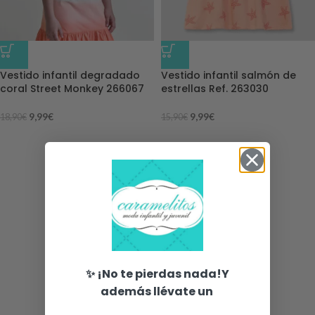
-47%
-37%
Vestido infantil degradado
Vestido infantil salmón de
coral Street Monkey 266067
estrellas Ref. 263030
9,99
€
9,99
€
18,90
€
15,90
€
✨ ¡No te pierdas nada!Y
además llévate un