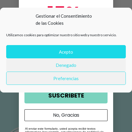
15%
Gestionar el Consentimiento
de las Cookies
de descuento en tu primera
Utilizamos cookies para optimizar nuestro sitio web y nuestro servicio.
compra 🛍️
Número de teléfono
Acepto
Denegado
Email
Preferencias
SUSCRIBETE
No, Gracias
Al enviar este formulario, usted acepta recibir textos
informativos (por ejemplo, actualizaciones de pedidos) y/o