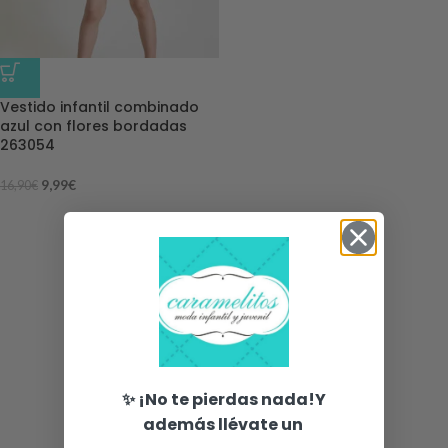
-41%
Vestido infantil combinado
azul con flores bordadas
263054
9,99
€
16,90
€
✨ ¡No te pierdas nada!Y
además llévate un