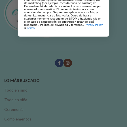
de marketing (por ejemplo, recordatorios de carritos) de
Caramelitos Moda Infantil, incluidos los textos enviados por
el marcador automático. El consentimiento no es una
condición de compra. Se pueden aplicar tasas de Msg y
datos. La frecuencia de Msg varía. Darse de baja en
cualquier momento respondiendo STOP o haciendo clic en
el enlace de cancelación de suscripción (cuando esté
disponible). Política de privacidad y términos..
Privacy Policy
&
Terms
.
LO MÁS BUSCADO
Todo en niño
Todo en niña
Ceremonia
Complementos