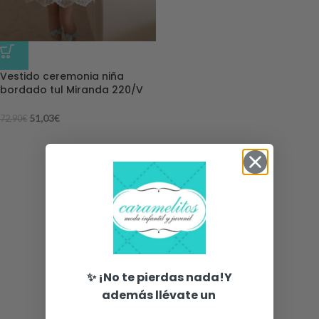
-30%
Vestido ceremonia niña
bordado tul Miranda 220/V
51,03
€
72,90
€
✨ ¡No te pierdas nada!Y
además llévate un