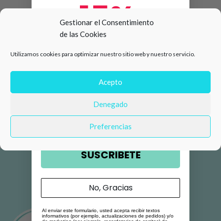
15%
Gestionar el Consentimiento
de las Cookies
de descuento en tu primera
Utilizamos cookies para optimizar nuestro sitio web y nuestro servicio.
compra 🛍️
Número de teléfono
Acepto
Denegado
Email
Preferencias
SUSCRIBETE
No, Gracias
Al enviar este formulario, usted acepta recibir textos
informativos (por ejemplo, actualizaciones de pedidos) y/o