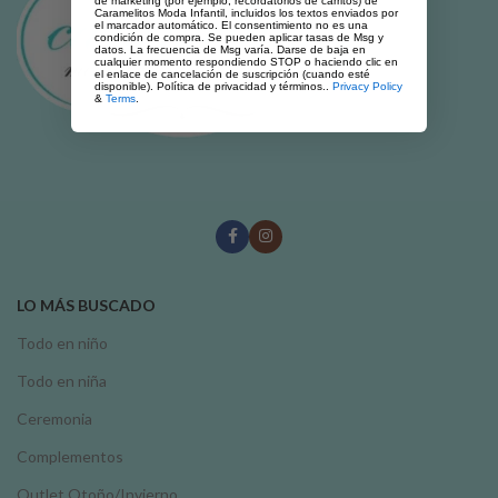
de marketing (por ejemplo, recordatorios de carritos) de
Caramelitos Moda Infantil, incluidos los textos enviados por
el marcador automático. El consentimiento no es una
condición de compra. Se pueden aplicar tasas de Msg y
datos. La frecuencia de Msg varía. Darse de baja en
cualquier momento respondiendo STOP o haciendo clic en
el enlace de cancelación de suscripción (cuando esté
disponible). Política de privacidad y términos..
Privacy Policy
&
Terms
.
LO MÁS BUSCADO
Todo en niño
Todo en niña
Ceremonia
Complementos
Outlet Otoño/Invierno