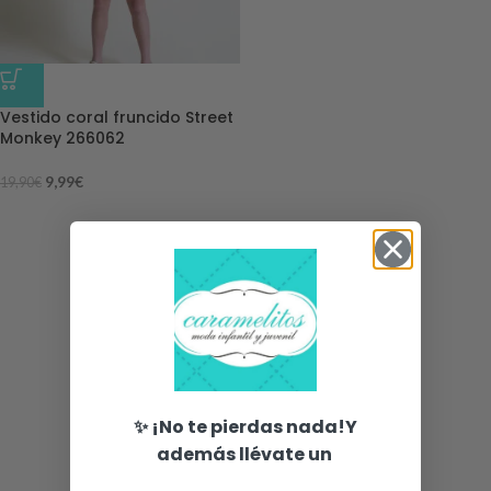
-50%
Vestido coral fruncido Street
Monkey 266062
9,99
€
19,90
€
✨ ¡No te pierdas nada!Y
además llévate un