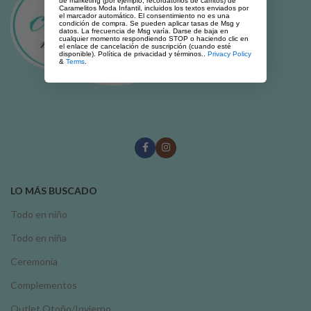
de marketing (por ejemplo, recordatorios de carritos) de
Caramelitos Moda Infantil, incluidos los textos enviados por
el marcador automático. El consentimiento no es una
condición de compra. Se pueden aplicar tasas de Msg y
datos. La frecuencia de Msg varía. Darse de baja en
cualquier momento respondiendo STOP o haciendo clic en
el enlace de cancelación de suscripción (cuando esté
disponible). Política de privacidad y términos..
Privacy Policy
&
Terms
.
LO MÁS BUSCADO
Todo en niño
Todo en niña
Ceremonia
Complementos
Outlet Otoño/Invierno