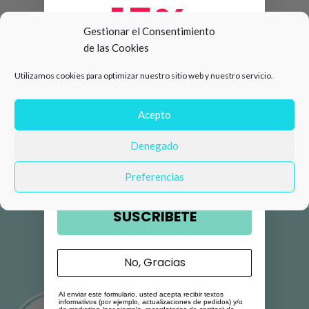
15%
Gestionar el Consentimiento
de las Cookies
de descuento en tu primera
Utilizamos cookies para optimizar nuestro sitio web y nuestro servicio.
compra 🛍️
Número de teléfono
Acepto
Denegado
Email
Preferencias
SUSCRIBETE
No, Gracias
Al enviar este formulario, usted acepta recibir textos
informativos (por ejemplo, actualizaciones de pedidos) y/o