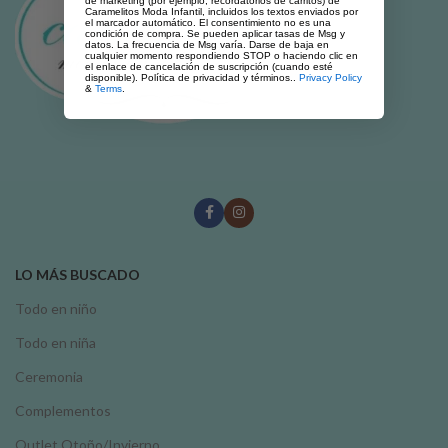
de marketing (por ejemplo, recordatorios de carritos) de
Caramelitos Moda Infantil, incluidos los textos enviados por
el marcador automático. El consentimiento no es una
condición de compra. Se pueden aplicar tasas de Msg y
datos. La frecuencia de Msg varía. Darse de baja en
cualquier momento respondiendo STOP o haciendo clic en
el enlace de cancelación de suscripción (cuando esté
disponible). Política de privacidad y términos..
Privacy Policy
&
Terms
.
LO MÁS BUSCADO
Todo en niño
Todo en niña
Ceremonia
Complementos
Outlet Otoño/Invierno