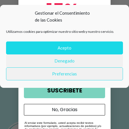
15%
Gestionar el Consentimiento
de las Cookies
de descuento en tu primera
Utilizamos cookies para optimizar nuestro sitio web y nuestro servicio.
compra 🛍️
Número de teléfono
Acepto
Denegado
Email
Preferencias
SUSCRIBETE
No, Gracias
Al enviar este formulario, usted acepta recibir textos
informativos (por ejemplo, actualizaciones de pedidos) y/o