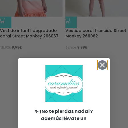
-47%
-50%
Vestido infantil degradado
Vestido coral fruncido Street
coral Street Monkey 266067
Monkey 266062
9,99
€
9,99
€
18,90
€
19,90
€
✨ ¡No te pierdas nada!Y
además llévate un