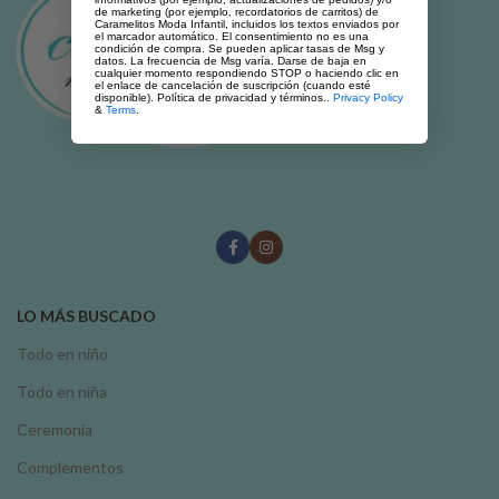
de marketing (por ejemplo, recordatorios de carritos) de
Caramelitos Moda Infantil, incluidos los textos enviados por
el marcador automático. El consentimiento no es una
condición de compra. Se pueden aplicar tasas de Msg y
datos. La frecuencia de Msg varía. Darse de baja en
cualquier momento respondiendo STOP o haciendo clic en
el enlace de cancelación de suscripción (cuando esté
disponible). Política de privacidad y términos..
Privacy Policy
&
Terms
.
LO MÁS BUSCADO
Todo en niño
Todo en niña
Ceremonia
Complementos