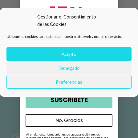
15%
Gestionar el Consentimiento
de las Cookies
de descuento en tu primera
Utilizamos cookies para optimizar nuestro sitio web y nuestro servicio.
compra 🛍️
Número de teléfono
Acepto
Denegado
Email
Preferencias
SUSCRIBETE
No, Gracias
Al enviar este formulario, usted acepta recibir textos
informativos (por ejemplo, actualizaciones de pedidos) y/o