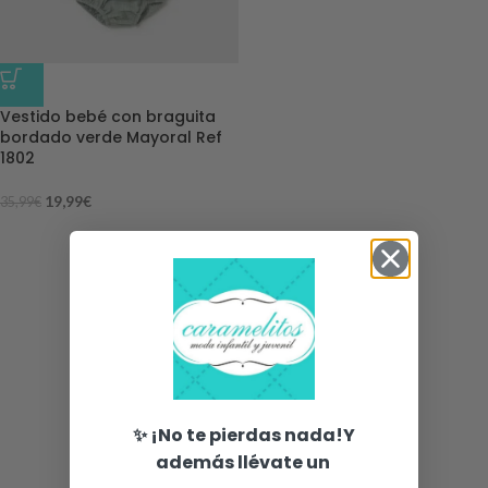
-44%
Vestido bebé con braguita
bordado verde Mayoral Ref
1802
19,99
€
35,99
€
✨ ¡No te pierdas nada!Y
además llévate un