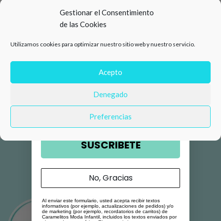
15%
Gestionar el Consentimiento
de las Cookies
de descuento en tu primera
Utilizamos cookies para optimizar nuestro sitio web y nuestro servicio.
compra 🛍️
Número de teléfono
Acepto
Denegado
Email
Preferencias
SUSCRIBETE
No, Gracias
Al enviar este formulario, usted acepta recibir textos
informativos (por ejemplo, actualizaciones de pedidos) y/o
de marketing (por ejemplo, recordatorios de carritos) de
Caramelitos Moda Infantil, incluidos los textos enviados por