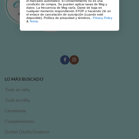
el marcador automático. El consentimiento no es una
condición de compra. Se pueden aplicar tasas de Msg y
datos. La frecuencia de Msg varía. Darse de baja en
cualquier momento respondiendo STOP o haciendo clic en
el enlace de cancelación de suscripción (cuando esté
disponible). Política de privacidad y términos..
Privacy Policy
&
Terms
.
LO MÁS BUSCADO
Todo en niño
Todo en niña
Ceremonia
Complementos
Outlet Otoño/Invierno