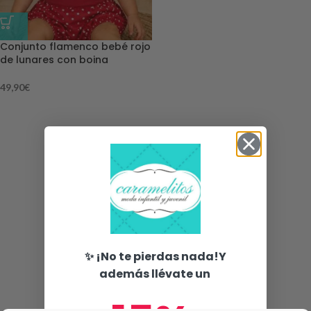
Conjunto flamenco bebé rojo
de lunares con boina
49,90
€
✨ ¡No te pierdas nada!Y
además llévate un