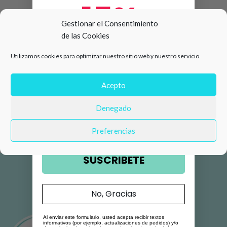
15%
Gestionar el Consentimiento
de las Cookies
de descuento en tu primera
Utilizamos cookies para optimizar nuestro sitio web y nuestro servicio.
compra 🛍️
Número de teléfono
Acepto
Denegado
Email
Preferencias
SUSCRIBETE
No, Gracias
Al enviar este formulario, usted acepta recibir textos
informativos (por ejemplo, actualizaciones de pedidos) y/o