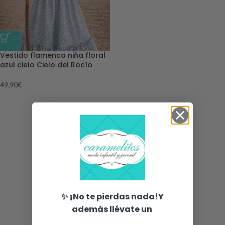
Vestido flamenca niña floral
azul cielo Cielo del Rocío
49,90
€
✨ ¡No te pierdas nada!Y
además llévate un