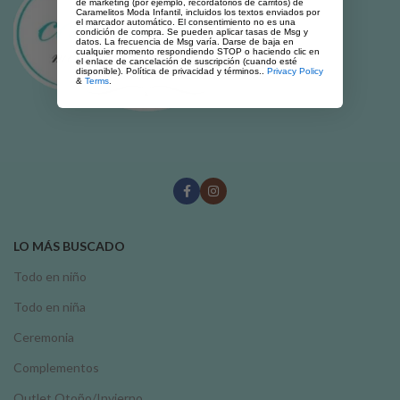
de marketing (por ejemplo, recordatorios de carritos) de
Caramelitos Moda Infantil, incluidos los textos enviados por
el marcador automático. El consentimiento no es una
condición de compra. Se pueden aplicar tasas de Msg y
datos. La frecuencia de Msg varía. Darse de baja en
cualquier momento respondiendo STOP o haciendo clic en
el enlace de cancelación de suscripción (cuando esté
disponible). Política de privacidad y términos..
Privacy Policy
&
Terms
.
LO MÁS BUSCADO
Todo en niño
Todo en niña
Ceremonia
Complementos
Outlet Otoño/Invierno