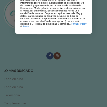
Al enviar este formulario, usted acepta recibir textos
informativos (por ejemplo, actualizaciones de pedidos) y/o
de marketing (por ejemplo, recordatorios de carritos) de
Caramelitos Moda Infantil, incluidos los textos enviados por
el marcador automático. El consentimiento no es una
condición de compra. Se pueden aplicar tasas de Msg y
datos. La frecuencia de Msg varía. Darse de baja en
cualquier momento respondiendo STOP o haciendo clic en
el enlace de cancelación de suscripción (cuando esté
disponible). Política de privacidad y términos..
Privacy Policy
&
Terms
.
LO MÁS BUSCADO
Todo en niño
Todo en niña
Ceremonia
Complementos