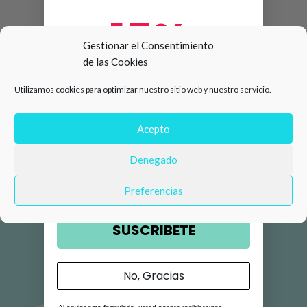
15%
Gestionar el Consentimiento
de las Cookies
de descuento en tu primera
Utilizamos cookies para optimizar nuestro sitio web y nuestro servicio.
compra 🛍️
Número de teléfono
Acepto
Denegado
Email
Preferencias
SUSCRIBETE
No, Gracias