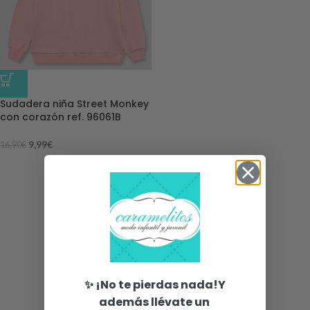
-41%
Sudadera niña Street Monkey
con corazón ref. 96061B
9,99
€
16,90
€
✨ ¡No te pierdas nada!Y
además llévate un