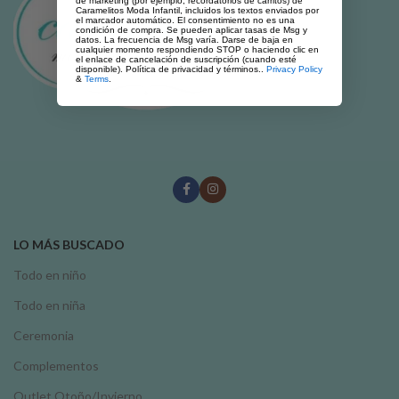
de marketing (por ejemplo, recordatorios de carritos) de
Caramelitos Moda Infantil, incluidos los textos enviados por
el marcador automático. El consentimiento no es una
condición de compra. Se pueden aplicar tasas de Msg y
datos. La frecuencia de Msg varía. Darse de baja en
cualquier momento respondiendo STOP o haciendo clic en
el enlace de cancelación de suscripción (cuando esté
disponible). Política de privacidad y términos..
Privacy Policy
&
Terms
.
LO MÁS BUSCADO
Todo en niño
Todo en niña
Ceremonia
Complementos
Outlet Otoño/Invierno