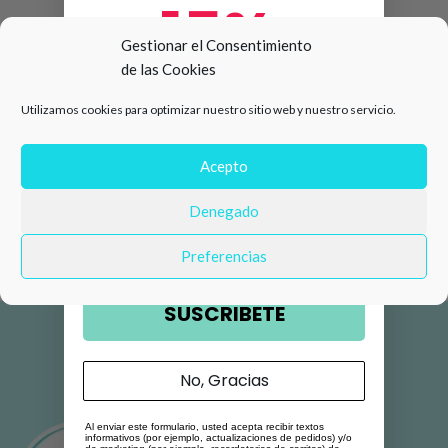
15%
Gestionar el Consentimiento
de las Cookies
de descuento en tu primera
Utilizamos cookies para optimizar nuestro sitio web y nuestro servicio.
compra 🛍️
Número de teléfono
Acepto
Denegado
Email
Preferencias
SUSCRIBETE
No, Gracias
Al enviar este formulario, usted acepta recibir textos
informativos (por ejemplo, actualizaciones de pedidos) y/o