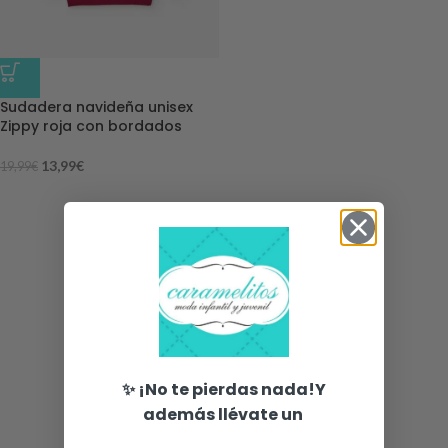
-30%
Sudadera navideña unisex
Zippy roja con bordados
13,99
€
19,99
€
✨ ¡No te pierdas nada!Y
además llévate un