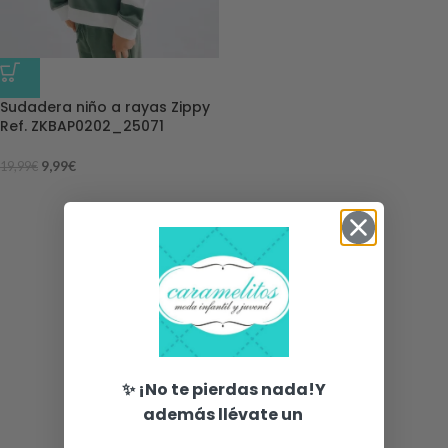
-50%
Sudadera niño a rayas Zippy
Ref. ZKBAP0202_25071
9,99
€
19,99
€
✨ ¡No te pierdas nada!Y
además llévate un