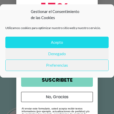
15%
Gestionar el Consentimiento
de las Cookies
de descuento en tu primera
Utilizamos cookies para optimizar nuestro sitio web y nuestro servicio.
compra 🛍️
Número de teléfono
Acepto
Denegado
Email
Preferencias
SUSCRIBETE
No, Gracias
Al enviar este formulario, usted acepta recibir textos
informativos (por ejemplo, actualizaciones de pedidos) y/o