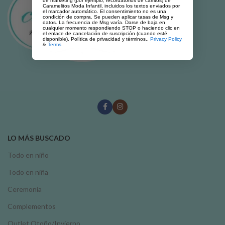
de marketing (por ejemplo, recordatorios de carritos) de
Caramelitos Moda Infantil, incluidos los textos enviados por
el marcador automático. El consentimiento no es una
condición de compra. Se pueden aplicar tasas de Msg y
datos. La frecuencia de Msg varía. Darse de baja en
cualquier momento respondiendo STOP o haciendo clic en
el enlace de cancelación de suscripción (cuando esté
disponible). Política de privacidad y términos..
Privacy Policy
&
Terms
.
LO MÁS BUSCADO
Todo en niño
Todo en niña
Ceremonia
Complementos
Outlet Otoño/Invierno