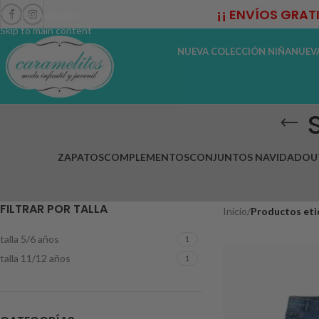
¡¡ ENVÍOS GRAT
Skip to navigation
Skip to main content
NUEVA COLECCIÓN NIÑA
NUEV
ZAPATOS
COMPLEMENTOS
CONJUNTOS NAVIDAD
OU
FILTRAR POR TALLA
Inicio
/
Productos eti
talla 5/6 años
1
talla 11/12 años
1