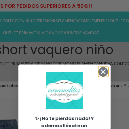
IS POR PEDIDOS SUPERIORES A 50€!!
A COLECCIÓN NIÑO
CEREMONIA
FLAMENCA
COMPLEMENTOS
OUTLET O
OUTLET PRIMAVERA-VERANO
CONJUNTOS NAVIDAD
short vaquero niño
TLET PRIMAVERA-VERANO
CEREMONIA
FLAMENCA
NUEVA COLECC
OUTLET OTOÑO-INVIERNO
quetados “short vaquero niño”
Mostrar
9
✨ ¡No te pierdas nada!Y
además llévate un