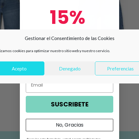
15%
de descuento en tu primera
Gestionar el Consentimiento de las Cookies
compra 🛍️
lizamos cookies para optimizar nuestro sitio web y nuestro servicio.
niño denim
Número de teléfono
-38%
5
Acepto
Denegado
Preferencias
Bermuda vaquera niño denim goma
ZKBAP0402_26026
Email
9,99
€
15,99
€
SUSCRIBETE
No, Gracias