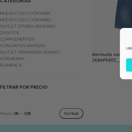
CATEGORÍAS
NUEVA COLECCIÓN NIÑA
NUEVA COLECCIÓN NIÑO
OUTLET OTOÑO-INVIERNO
ZAPATOS
COMPLEMENTOS
CONJUNTOS NAVIDAD
Uti
OUTLET PRIMAVERA-VERANO
Bermuda vaquera 
CEREMONIA
ZKBAP0402_2602
FLAMENCA
FILTRAR POR PRECIO
Precio:
0€
—
10€
FILTRAR