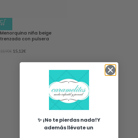
-20%
Menorquina niña beige
trenzada con pulsera
15,12
€
18,90
€
✨ ¡No te pierdas nada!Y
además llévate un