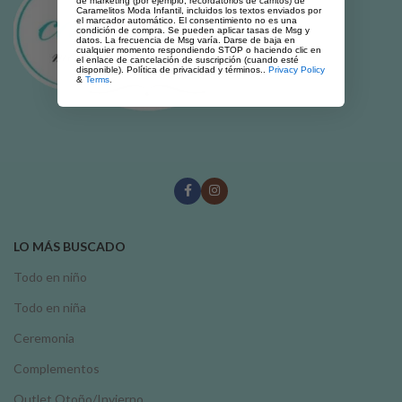
de marketing (por ejemplo, recordatorios de carritos) de
Caramelitos Moda Infantil, incluidos los textos enviados por
el marcador automático. El consentimiento no es una
condición de compra. Se pueden aplicar tasas de Msg y
datos. La frecuencia de Msg varía. Darse de baja en
cualquier momento respondiendo STOP o haciendo clic en
el enlace de cancelación de suscripción (cuando esté
disponible). Política de privacidad y términos..
Privacy Policy
&
Terms
.
LO MÁS BUSCADO
Todo en niño
Todo en niña
Ceremonia
Complementos
Outlet Otoño/Invierno