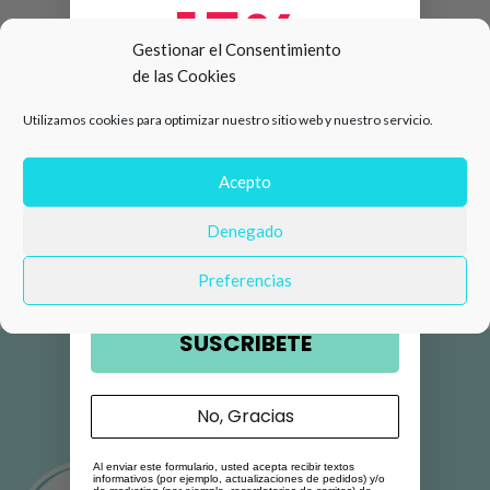
15%
Gestionar el Consentimiento
de las Cookies
de descuento en tu primera
Utilizamos cookies para optimizar nuestro sitio web y nuestro servicio.
compra 🛍️
Número de teléfono
Acepto
Denegado
Email
Preferencias
SUSCRIBETE
No, Gracias
Al enviar este formulario, usted acepta recibir textos
informativos (por ejemplo, actualizaciones de pedidos) y/o