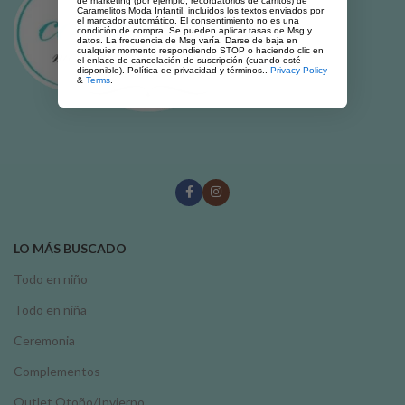
de marketing (por ejemplo, recordatorios de carritos) de
Caramelitos Moda Infantil, incluidos los textos enviados por
el marcador automático. El consentimiento no es una
condición de compra. Se pueden aplicar tasas de Msg y
datos. La frecuencia de Msg varía. Darse de baja en
cualquier momento respondiendo STOP o haciendo clic en
el enlace de cancelación de suscripción (cuando esté
disponible). Política de privacidad y términos..
Privacy Policy
&
Terms
.
LO MÁS BUSCADO
Todo en niño
Todo en niña
Ceremonia
Complementos
Outlet Otoño/Invierno