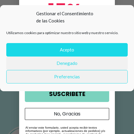
15%
Gestionar el Consentimiento
de las Cookies
de descuento en tu primera
Utilizamos cookies para optimizar nuestro sitio web y nuestro servicio.
compra 🛍️
Número de teléfono
Acepto
Denegado
Email
Preferencias
SUSCRIBETE
No, Gracias
Al enviar este formulario, usted acepta recibir textos
informativos (por ejemplo, actualizaciones de pedidos) y/o