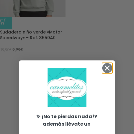
-50%
Sudadera niño verde «Motor
Speedway» – Ref. 355040
9,99
€
19,90
€
✨ ¡No te pierdas nada!Y
además llévate un