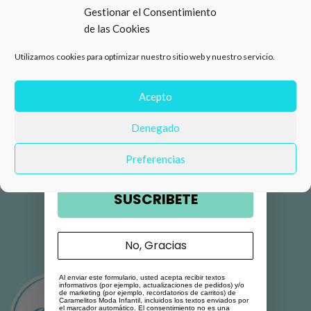
15%
Gestionar el Consentimiento
de las Cookies
de descuento en tu primera
Utilizamos cookies para optimizar nuestro sitio web y nuestro servicio.
compra 🛍️
Número de teléfono
Acepto
Denegado
Email
Preferencias
SUSCRIBETE
No, Gracias
Al enviar este formulario, usted acepta recibir textos
informativos (por ejemplo, actualizaciones de pedidos) y/o
de marketing (por ejemplo, recordatorios de carritos) de
Caramelitos Moda Infantil, incluidos los textos enviados por
el marcador automático. El consentimiento no es una