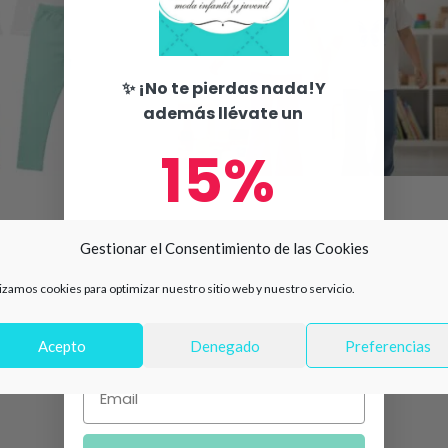
✨ ¡No te pierdas nada!Y
además llévate un
15%
-32%
iseta Lovely 2
Conjunto niña camiseta mariposa y
de descuento en tu primera
Gestionar el Consentimiento de las Cookies
leggings acampanados
compra 🛍️
lizamos cookies para optimizar nuestro sitio web y nuestro servicio.
14,99
€
21,90
€
Número de teléfono
Acepto
Denegado
Preferencias
Email