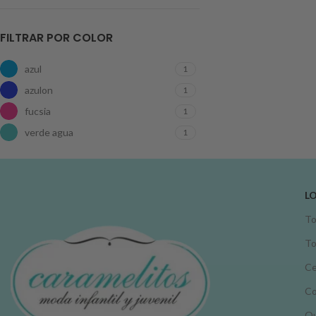
FILTRAR POR COLOR
azul
1
azulon
1
fucsia
1
verde agua
1
L
To
To
Ce
C
Ou