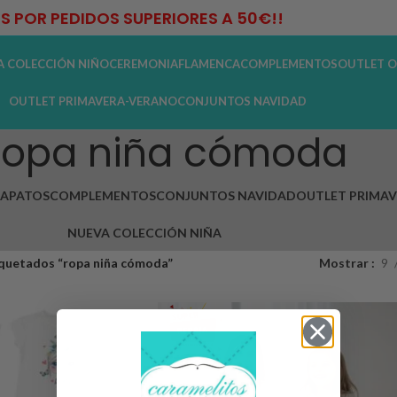
IS POR PEDIDOS SUPERIORES A 50€!!
A COLECCIÓN NIÑO
CEREMONIA
FLAMENCA
COMPLEMENTOS
OUTLET O
OUTLET PRIMAVERA-VERANO
CONJUNTOS NAVIDAD
ropa niña cómoda
APATOS
COMPLEMENTOS
CONJUNTOS NAVIDAD
OUTLET PRIMA
NUEVA COLECCIÓN NIÑA
quetados “ropa niña cómoda”
Mostrar
9