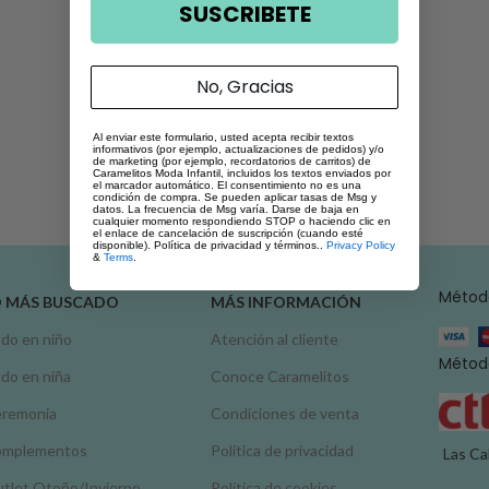
SUSCRIBETE
No, Gracias
Al enviar este formulario, usted acepta recibir textos
informativos (por ejemplo, actualizaciones de pedidos) y/o
de marketing (por ejemplo, recordatorios de carritos) de
Caramelitos Moda Infantil, incluidos los textos enviados por
el marcador automático. El consentimiento no es una
condición de compra. Se pueden aplicar tasas de Msg y
datos. La frecuencia de Msg varía. Darse de baja en
cualquier momento respondiendo STOP o haciendo clic en
el enlace de cancelación de suscripción (cuando esté
disponible). Política de privacidad y términos..
Privacy Policy
&
Terms
.
Métod
O MÁS BUSCADO
MÁS INFORMACIÓN
do en niño
Atención al cliente
Método
do en niña
Conoce Caramelitos
remonia
Condiciones de venta
omplementos
Política de privacidad
Las Ca
tlet Otoño/Invierno
Política de cookies