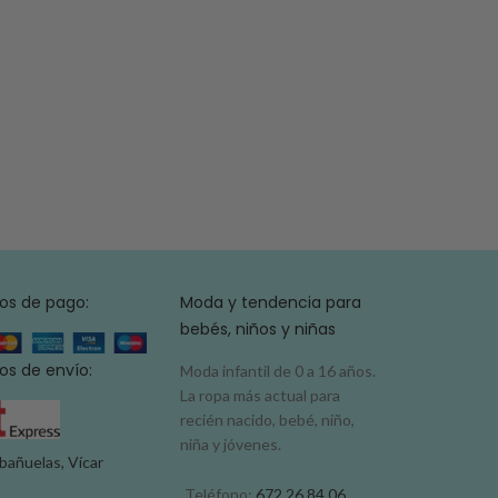
os de pago:
Moda y tendencia para
bebés, niños y niñas
s de envío:
Moda infantil de 0 a 16 años.
La ropa más actual para
recién nacido, bebé, niño,
niña y jóvenes.
bañuelas, Vícar
Teléfono:
672 26 84 06