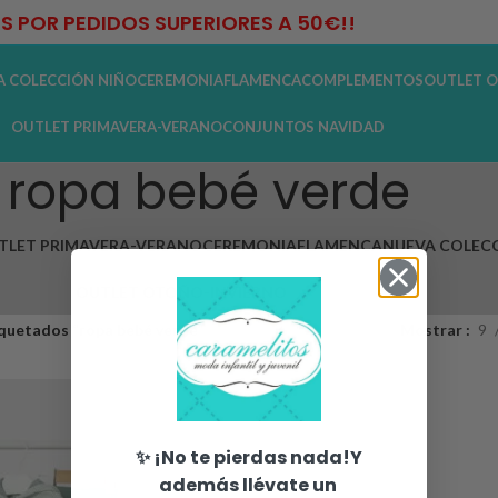
IS POR PEDIDOS SUPERIORES A 50€!!
A COLECCIÓN NIÑO
CEREMONIA
FLAMENCA
COMPLEMENTOS
OUTLET O
OUTLET PRIMAVERA-VERANO
CONJUNTOS NAVIDAD
ropa bebé verde
TLET PRIMAVERA-VERANO
CEREMONIA
FLAMENCA
NUEVA COLECC
OUTLET OTOÑO-INVIERNO
quetados “ropa bebé verde”
Mostrar
9
✨ ¡No te pierdas nada!Y
además llévate un