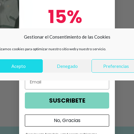
15%
de descuento en tu primera
Gestionar el Consentimiento de las Cookies
compra 🛍️
lizamos cookies para optimizar nuestro sitio web y nuestro servicio.
Número de teléfono
Acepto
Denegado
Preferencias
iezas verde con
lón Mayoral Ref
Email
SUSCRIBETE
No, Gracias