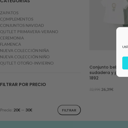
CATEGORÍAS
ZAPATOS
COMPLEMENTOS
CONJUNTOS NAVIDAD
OUTLET PRIMAVERA-VERANO
CEREMONIA
FLAMENCA
Uti
NUEVA COLECCIÓN NIÑA
NUEVA COLECCIÓN NIÑO
-20%
OUTLET OTOÑO-INVIERNO
Conjunto bebé 3 p
sudadera y panta
1892
FILTRAR POR PRECIO
26,39
€
32,99
€
Precio:
20€
—
30€
FILTRAR