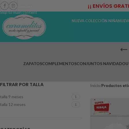
¡¡ ENVÍOS GRAT
Skip to navigation
Skip to main content
NUEVA COLECCIÓN NIÑA
NUEV
ZAPATOS
COMPLEMENTOS
CONJUNTOS NAVIDAD
OU
FILTRAR POR TALLA
Inicio
/
Productos eti
talla 9 meses
1
talla 12 meses
1