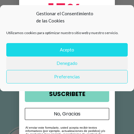
15%
Gestionar el Consentimiento
de las Cookies
de descuento en tu primera
Utilizamos cookies para optimizar nuestro sitio web y nuestro servicio.
compra 🛍️
Número de teléfono
Acepto
Denegado
Email
Preferencias
SUSCRIBETE
No, Gracias
Al enviar este formulario, usted acepta recibir textos
informativos (por ejemplo, actualizaciones de pedidos) y/o