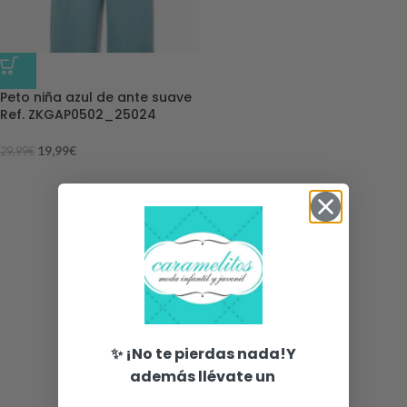
-33%
Peto niña azul de ante suave
Ref. ZKGAP0502_25024
19,99
€
29,99
€
✨ ¡No te pierdas nada!Y
además llévate un