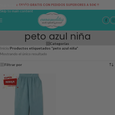
¡¡ ENVÍO GRATIS CON PEDIDOS SUPERIORES A 50€ !!
Skip to navigation
Skip to main content
peto azul niña
Categorías
Inicio
/
Productos etiquetados “peto azul niña”
Mostrando el único resultado
Filtrar por