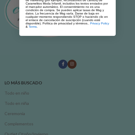
de marketing (por ejemplo, recordatorios de carritos) de
Caramelitos Moda Infantil, incluidos los textos enviados por
el marcador automático. El consentimiento no es una
condición de compra. Se pueden aplicar tasas de Msg y
datos. La frecuencia de Msg varía. Darse de baja en
cualquier momento respondiendo STOP o haciendo clic en
el enlace de cancelación de suscripción (cuando esté
disponible). Política de privacidad y términos..
Privacy Policy
&
Terms
.
LO MÁS BUSCADO
Todo en niño
Todo en niña
Ceremonia
Complementos
Outlet Otoño/Invierno