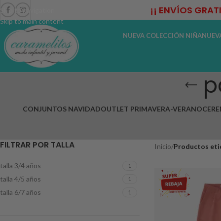
¡¡ ENVÍOS GRAT
Skip to navigation
Skip to main content
NUEVA COLECCIÓN NIÑA
NUEV
p
CONJUNTOS NAVIDAD
OUTLET PRIMAVERA-VERANO
CERE
FILTRAR POR TALLA
Inicio
/
Productos eti
talla 3/4 años
1
talla 4/5 años
1
talla 6/7 años
1