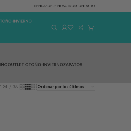
TIENDA
SOBRE NOSOTROS
CONTACTO
TOÑO-INVIERNO
IÑO
OUTLET OTOÑO-INVIERNO
ZAPATOS
24
36