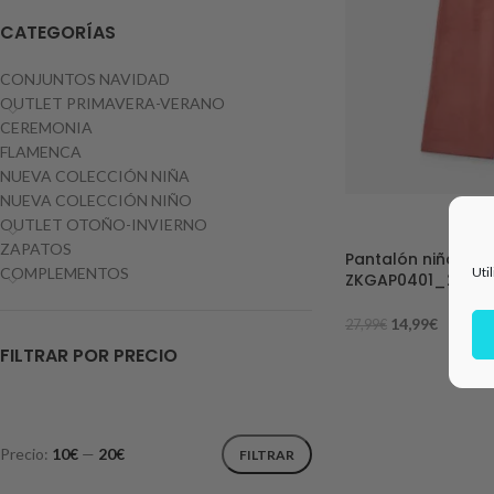
CATEGORÍAS
CONJUNTOS NAVIDAD
OUTLET PRIMAVERA-VERANO
CEREMONIA
FLAMENCA
NUEVA COLECCIÓN NIÑA
NUEVA COLECCIÓN NIÑO
-46%
OUTLET OTOÑO-INVIERNO
ZAPATOS
Pantalón niña anch
Uti
COMPLEMENTOS
ZKGAP0401_2506
14,99
€
27,99
€
FILTRAR POR PRECIO
Precio:
10€
—
20€
FILTRAR