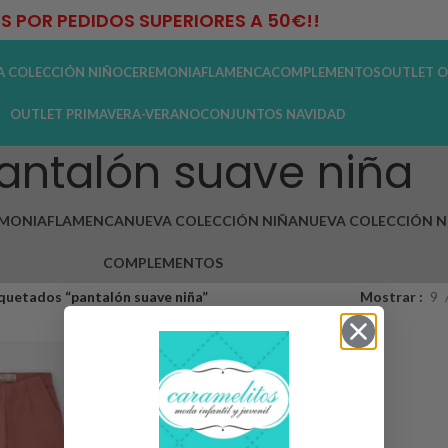
IS POR PEDIDOS SUPERIORES A 50€!!
A COLECCIÓN NIÑO
CEREMONIA
FLAMENCA
COMPLEMENTOS
OUTLET O
OUTLET PRIMAVERA-VERANO
CONJUNTOS NAVIDAD
antalón suave niña
MONIA
FLAMENCA
NUEVA COLECCIÓN NIÑA
NUEVA COLECCIÓN N
COMPLEMENTOS
quetados “pantalón suave niña”
Mostrar
9