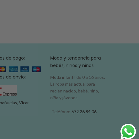
os de pago:
Moda y tendencia para
bebés, niños y niñas
s de envío:
Moda infantil de 0 a 16 años.
La ropa más actual para
recién nacido, bebé, niño,
niña y jóvenes.
bañuelas, Vícar
Teléfono:
672 26 84 06