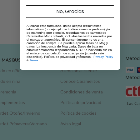
No, Gracias
Al enviar este formulario, usted acepta recibir textos
informativos (por ejemplo, actualizaciones de pedidos) y/o
de marketing (por ejemplo, recordatorios de carritos) de
Caramelitos Moda Infantil, incluidos los textos enviados por
el marcador automático. El consentimiento no es una
condición de compra. Se pueden aplicar tasas de Msg y
datos. La frecuencia de Msg varía. Darse de baja en
cualquier momento respondiendo STOP o haciendo clic en
el enlace de cancelación de suscripción (cuando esté
disponible). Política de privacidad y términos..
Privacy Policy
Métod
O MÁS BUSCADO
MÁS INFORMACIÓN
&
Terms
.
do en niño
Atención al cliente
Método
do en niña
Conoce Caramelitos
remonia
Condiciones de venta
omplementos
Política de privacidad
Las Ca
tlet Otoño/Invierno
Política de cookies
tlet Primavera/Vernano
Aviso legal