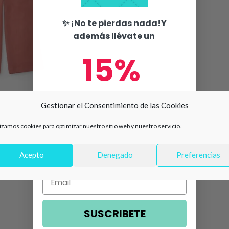
✨ ¡No te pierdas nada!Y
además llévate un
15%
de descuento en tu primera
Gestionar el Consentimiento de las Cookies
compra 🛍️
o rosa estilo fluido
lizamos cookies para optimizar nuestro sitio web y nuestro servicio.
7
Número de teléfono
Acepto
Denegado
Preferencias
Email
SUSCRIBETE