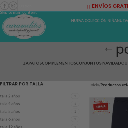
¡¡ ENVÍOS GRAT
Skip to navigation
Skip to main content
NUEVA COLECCIÓN NIÑA
NUEV
p
ZAPATOS
COMPLEMENTOS
CONJUNTOS NAVIDAD
OU
FILTRAR POR TALLA
Inicio
/
Productos eti
talla 2 años
1
talla 4 años
1
talla 5 años
1
talla 6 años
1
talla 12 años
1