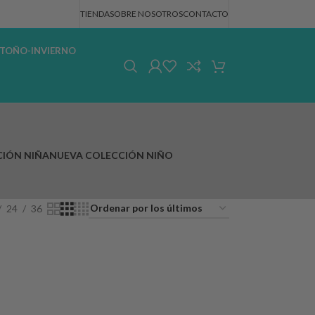
TIENDA
SOBRE NOSOTROS
CONTACTO
TOÑO-INVIERNO
IÓN NIÑA
NUEVA COLECCIÓN NIÑO
24
36