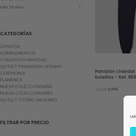
talla 14 años
1
CATEGORÍAS
ZAPATOS
COMPLEMENTOS
CONJUNTOS NAVIDAD
-23%
OUTLET PRIMAVERA-VERANO
Pantalón chándal 
CEREMONIA
bolsillos – Ref. 95
FLAMENCA
NUEVA COLECCIÓN NIÑA
9,99
€
12,90
€
NUEVA COLECCIÓN NIÑO
OUTLET OTOÑO-INVIERNO
Uti
FILTRAR POR PRECIO