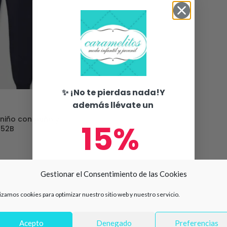
✨ ¡No te pierdas nada!Y
además llévate un
niño con puño y
15%
052B
de descuento en tu primera
Gestionar el Consentimiento de las Cookies
compra 🛍️
lizamos cookies para optimizar nuestro sitio web y nuestro servicio.
Número de teléfono
Acepto
Denegado
Preferencias