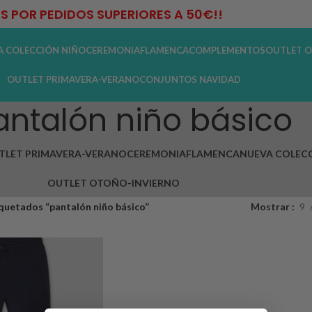
IS POR PEDIDOS SUPERIORES A 50€!!
A COLECCIÓN NIÑO
CEREMONIA
FLAMENCA
COMPLEMENTOS
OUTLET O
OUTLET PRIMAVERA-VERANO
CONJUNTOS NAVIDAD
antalón niño básico
TLET PRIMAVERA-VERANO
CEREMONIA
FLAMENCA
NUEVA COLECC
OUTLET OTOÑO-INVIERNO
quetados “pantalón niño básico”
Mostrar
9