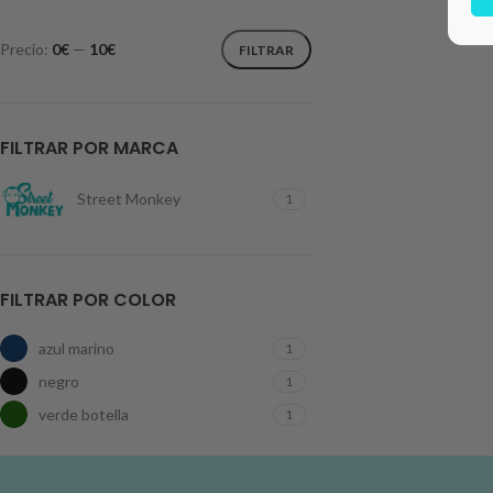
Precio:
0€
—
10€
FILTRAR
FILTRAR POR MARCA
Street Monkey
1
FILTRAR POR COLOR
azul marino
1
negro
1
verde botella
1