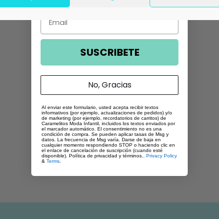
Email
SUSCRIBETE
No, Gracias
Al enviar este formulario, usted acepta recibir textos
informativos (por ejemplo, actualizaciones de pedidos) y/o
de marketing (por ejemplo, recordatorios de carritos) de
Caramelitos Moda Infantil, incluidos los textos enviados por
el marcador automático. El consentimiento no es una
condición de compra. Se pueden aplicar tasas de Msg y
datos. La frecuencia de Msg varía. Darse de baja en
cualquier momento respondiendo STOP o haciendo clic en
el enlace de cancelación de suscripción (cuando esté
disponible). Política de privacidad y términos..
Privacy Policy
&
Terms
.