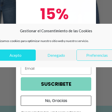
15%
de descuento en tu primera
Gestionar el Consentimiento de las Cookies
compra 🛍️
lizamos cookies para optimizar nuestro sitio web y nuestro servicio.
niño denim
Número de teléfono
-38%
5
Acepto
Denegado
Preferencias
Bermuda vaquera niño denim goma
ZKBAP0402_26026
Email
9,99
€
15,99
€
SUSCRIBETE
No, Gracias