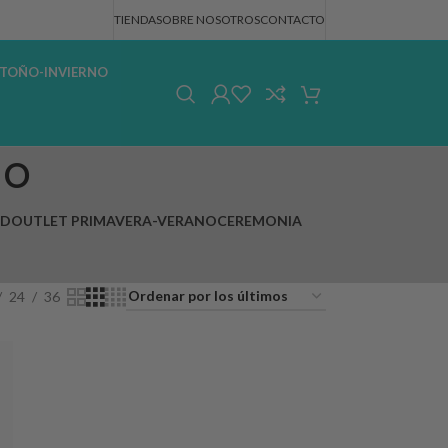
TIENDA
SOBRE NOSOTROS
CONTACTO
TOÑO-INVIERNO
ño
AD
OUTLET PRIMAVERA-VERANO
CEREMONIA
24
36