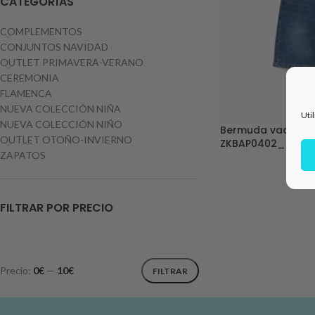
CATEGORÍAS
COMPLEMENTOS
CONJUNTOS NAVIDAD
OUTLET PRIMAVERA-VERANO
CEREMONIA
FLAMENCA
NUEVA COLECCIÓN NIÑA
Uti
NUEVA COLECCIÓN NIÑO
Bermuda vaquera 
OUTLET OTOÑO-INVIERNO
ZKBAP0402_2602
ZAPATOS
FILTRAR POR PRECIO
Precio:
0€
—
10€
FILTRAR