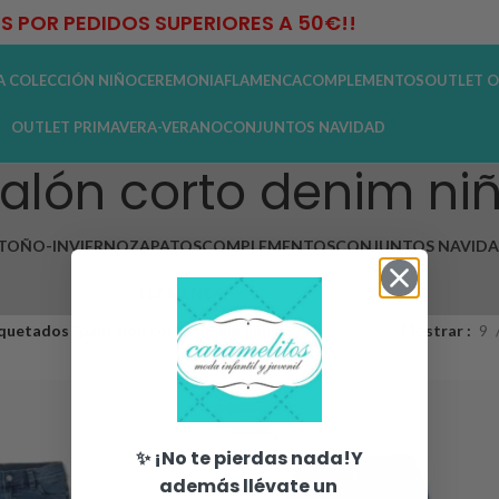
IS POR PEDIDOS SUPERIORES A 50€!!
A COLECCIÓN NIÑO
CEREMONIA
FLAMENCA
COMPLEMENTOS
OUTLET O
OUTLET PRIMAVERA-VERANO
CONJUNTOS NAVIDAD
alón corto denim ni
TOÑO-INVIERNO
ZAPATOS
COMPLEMENTOS
CONJUNTOS NAVID
FLAMENCA
quetados “pantalón corto denim niño”
Mostrar
9
✨ ¡No te pierdas nada!Y
además llévate un