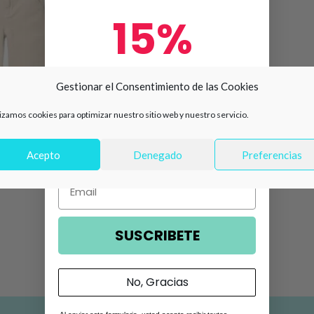
15%
de descuento en tu primera
Gestionar el Consentimiento de las Cookies
compra 🛍️
lizamos cookies para optimizar nuestro sitio web y nuestro servicio.
Número de teléfono
Acepto
Denegado
Preferencias
o beige básica
0
Email
SUSCRIBETE
No, Gracias