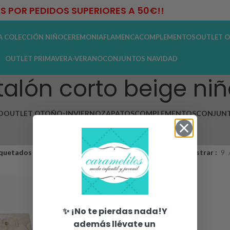
IS POR PEDIDOS SUPERIORES A 50€!!
A COLECCIÓN NIÑO
CEREMONIA
FLAMENCA
COMPLEMENTOS
OUTLET O
OUTLET PRIMAVERA-VERANO
CONJUNTOS NAVIDAD
alón corto beige niñ
O
OUTLET OTOÑO-INVIERNO
ZAPATOS
COMPLEMENTOS
CONJUNT
CEREMONIA
quetados “pantalón corto beige niño”
Mostrar
9
✨ ¡No te pierdas nada!Y
además llévate un