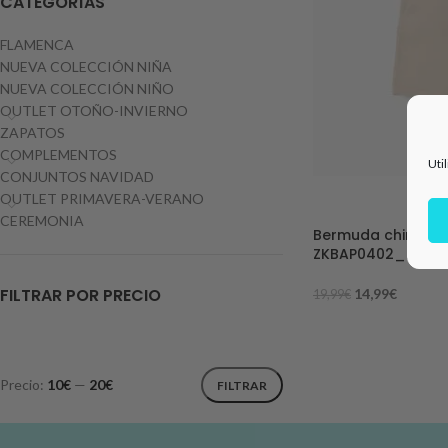
CATEGORÍAS
FLAMENCA
NUEVA COLECCIÓN NIÑA
NUEVA COLECCIÓN NIÑO
OUTLET OTOÑO-INVIERNO
ZAPATOS
COMPLEMENTOS
Uti
CONJUNTOS NAVIDAD
OUTLET PRIMAVERA-VERANO
-25%
CEREMONIA
Bermuda chino niñ
ZKBAP0402_2603
FILTRAR POR PRECIO
14,99
€
19,99
€
Precio:
10€
—
20€
FILTRAR