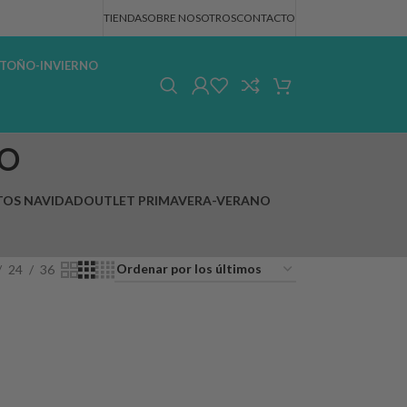
TIENDA
SOBRE NOSOTROS
CONTACTO
TOÑO-INVIERNO
o
OS NAVIDAD
OUTLET PRIMAVERA-VERANO
24
36