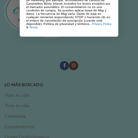
de marketing (por ejemplo, recordatorios de carritos) de
Caramelitos Moda Infantil, incluidos los textos enviados por
el marcador automático. El consentimiento no es una
condición de compra. Se pueden aplicar tasas de Msg y
datos. La frecuencia de Msg varía. Darse de baja en
cualquier momento respondiendo STOP o haciendo clic en
el enlace de cancelación de suscripción (cuando esté
disponible). Política de privacidad y términos..
Privacy Policy
&
Terms
.
LO MÁS BUSCADO
Todo en niño
Todo en niña
Ceremonia
Complementos
Outlet Otoño/Invierno