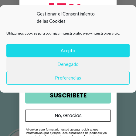
15%
Gestionar el Consentimiento
de las Cookies
de descuento en tu primera
Utilizamos cookies para optimizar nuestro sitio web y nuestro servicio.
compra 🛍️
Número de teléfono
Acepto
Denegado
Email
Preferencias
SUSCRIBETE
No, Gracias
Al enviar este formulario, usted acepta recibir textos
informativos (por ejemplo, actualizaciones de pedidos) y/o