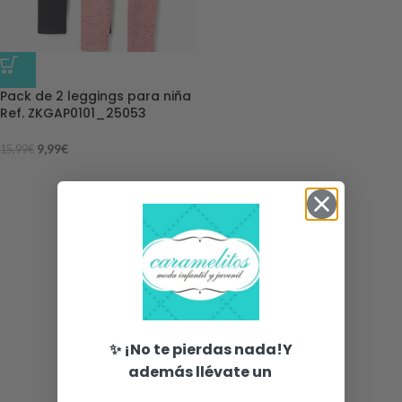
-38%
Pack de 2 leggings para niña
Ref. ZKGAP0101_25053
9,99
€
15,99
€
✨ ¡No te pierdas nada!Y
además llévate un