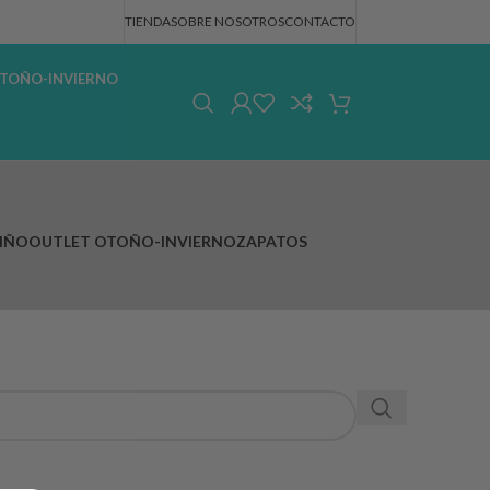
TIENDA
SOBRE NOSOTROS
CONTACTO
TOÑO-INVIERNO
IÑO
OUTLET OTOÑO-INVIERNO
ZAPATOS