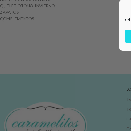
OUTLET OTOÑO-INVIERNO
ZAPATOS
COMPLEMENTOS
Uti
L
To
To
Ce
C