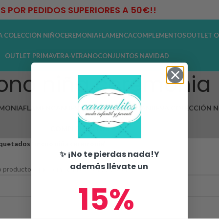
IS POR PEDIDOS SUPERIORES A 50€!!
A COLECCIÓN NIÑO
CEREMONIA
FLAMENCA
COMPLEMENTOS
OUTLET O
OUTLET PRIMAVERA-VERANO
CONJUNTOS NAVIDAD
no niña ceremonia
MONIA
FLAMENCA
NUEVA COLECCIÓN NIÑA
NUEVA COLECCIÓN N
COMPLEMENTOS
quetados “mono niña ceremonia”
✨ ¡No te pierdas nada!Y
además llévate un
 productos que coincidan con tu selección.
15%