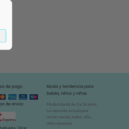
os de pago:
Moda y tendencia para
bebés, niños y niñas
s de envío:
Moda infantil de 0 a 16 años.
La ropa más actual para
recién nacido, bebé, niño,
niña y jóvenes.
bañuelas, Vícar