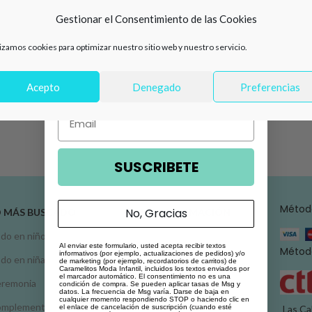
de descuento en tu primera
Gestionar el Consentimiento de las Cookies
compra 🛍️
lizamos cookies para optimizar nuestro sitio web y nuestro servicio.
Número de teléfono
Acepto
Denegado
Preferencias
Email
SUSCRIBETE
Métod
No, Gracias
O MÁS BUSCADO
MÁS INFORMACIÓN
do en niño
Atención al cliente
Al enviar este formulario, usted acepta recibir textos
Método
informativos (por ejemplo, actualizaciones de pedidos) y/o
do en niña
Conoce Caramelitos
de marketing (por ejemplo, recordatorios de carritos) de
Caramelitos Moda Infantil, incluidos los textos enviados por
el marcador automático. El consentimiento no es una
remonia
Condiciones de venta
condición de compra. Se pueden aplicar tasas de Msg y
datos. La frecuencia de Msg varía. Darse de baja en
cualquier momento respondiendo STOP o haciendo clic en
omplementos
Política de privacidad
el enlace de cancelación de suscripción (cuando esté
Las Ca