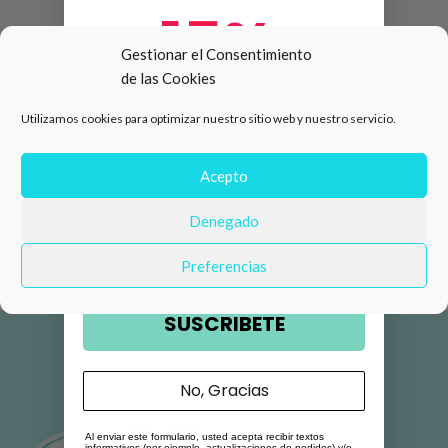
15%
Gestionar el Consentimiento
de las Cookies
de descuento en tu primera
Utilizamos cookies para optimizar nuestro sitio web y nuestro servicio.
compra 🛍️
Número de teléfono
Acepto
Denegado
Email
Preferencias
SUSCRIBETE
No, Gracias
Al enviar este formulario, usted acepta recibir textos
informativos (por ejemplo, actualizaciones de pedidos) y/o