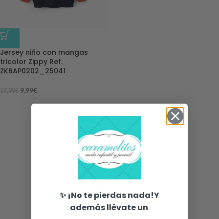
-44%
Jersey niño con mangas
tricolor Zippy Ref.
ZKBAP0202_25041
9,99
€
17,99
€
✨ ¡No te pierdas nada!Y
además llévate un