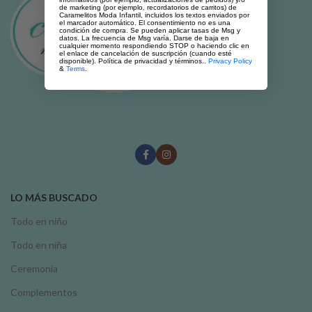
de marketing (por ejemplo, recordatorios de carritos) de
Caramelitos Moda Infantil, incluidos los textos enviados por
el marcador automático. El consentimiento no es una
condición de compra. Se pueden aplicar tasas de Msg y
datos. La frecuencia de Msg varía. Darse de baja en
cualquier momento respondiendo STOP o haciendo clic en
el enlace de cancelación de suscripción (cuando esté
disponible). Política de privacidad y términos..
Privacy Policy
&
Terms
.
LO MÁS BUSCADO
Todo en niño
Todo en niña
Ceremonia
Complementos