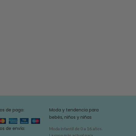
os de pago:
Moda y tendencia para
bebés, niños y niñas
s de envío:
Moda infantil de 0 a 16 años.
La ropa más actual para