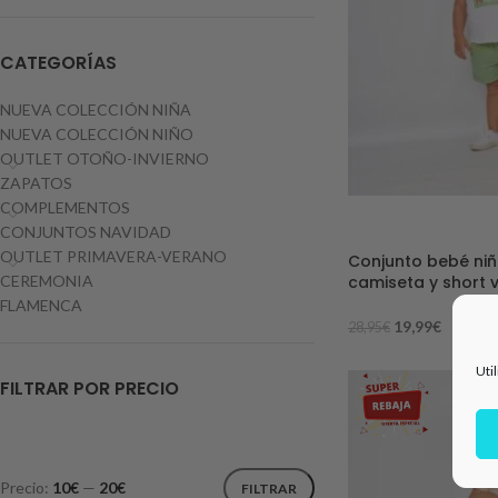
CATEGORÍAS
NUEVA COLECCIÓN NIÑA
NUEVA COLECCIÓN NIÑO
OUTLET OTOÑO-INVIERNO
ZAPATOS
COMPLEMENTOS
-31%
CONJUNTOS NAVIDAD
OUTLET PRIMAVERA-VERANO
Conjunto bebé ni
camiseta y short 
CEREMONIA
FLAMENCA
19,99
€
28,95
€
Uti
FILTRAR POR PRECIO
Precio:
10€
—
20€
FILTRAR