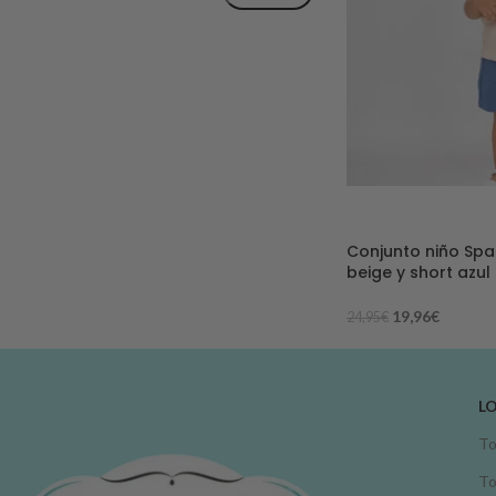
-20%
Conjunto niño Sp
beige y short azul
19,96
€
24,95
€
L
To
To