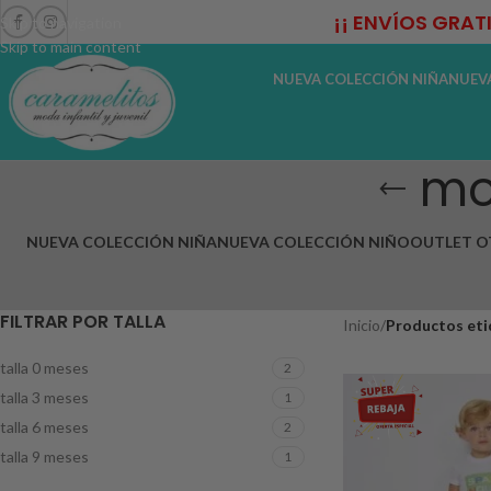
¡¡ ENVÍOS GRAT
Skip to navigation
Skip to main content
NUEVA COLECCIÓN NIÑA
NUEV
mo
NUEVA COLECCIÓN NIÑA
NUEVA COLECCIÓN NIÑO
OUTLET O
FILTRAR POR TALLA
Inicio
/
Productos eti
talla 0 meses
2
talla 3 meses
1
talla 6 meses
2
talla 9 meses
1