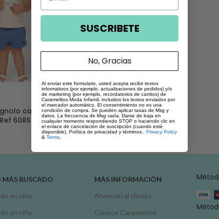
SUSCRIBETE
No, Gracias
Al enviar este formulario, usted acepta recibir textos
informativos (por ejemplo, actualizaciones de pedidos) y/o
de marketing (por ejemplo, recordatorios de carritos) de
Caramelitos Moda Infantil, incluidos los textos enviados por
el marcador automático. El consentimiento no es una
agnolo camiseta
condición de compra. Se pueden aplicar tasas de Msg y
datos. La frecuencia de Msg varía. Darse de baja en
 Ref 608S
cualquier momento respondiendo STOP o haciendo clic en
el enlace de cancelación de suscripción (cuando esté
disponible). Política de privacidad y términos..
Privacy Policy
&
Terms
.
Métod
O MÁS BUSCADO
MÁS INFORMACIÓN
do en niño
Atención al cliente
Método
do en niña
Conoce Caramelitos