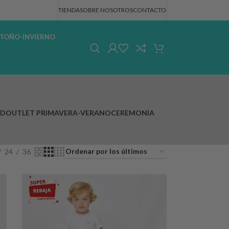
TIENDA
SOBRE NOSOTROS
CONTACTO
TOÑO-INVIERNO
AD
OUTLET PRIMAVERA-VERANO
CEREMONIA
24
36