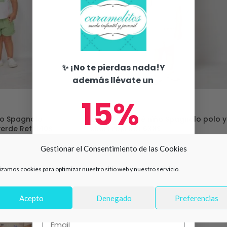
✨ ¡No te pierdas nada!Y
además llévate un
15%
-31%
ño Spagnolo
Conjunto bebé niño Spagnolo polo y
verde Ref 640S
short rojo Ref 638S
de descuento en tu primera
Gestionar el Consentimiento de las Cookies
19,99
€
28,95
€
compra 🛍️
lizamos cookies para optimizar nuestro sitio web y nuestro servicio.
Número de teléfono
Acepto
Denegado
Preferencias
Email