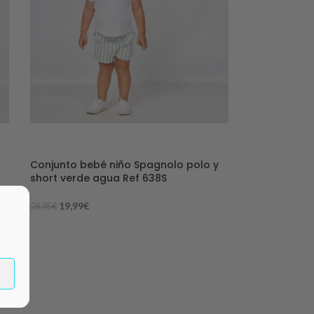
-31%
Conjunto bebé niño Spagnolo polo y
short verde agua Ref 638S
19,99
€
28,95
€