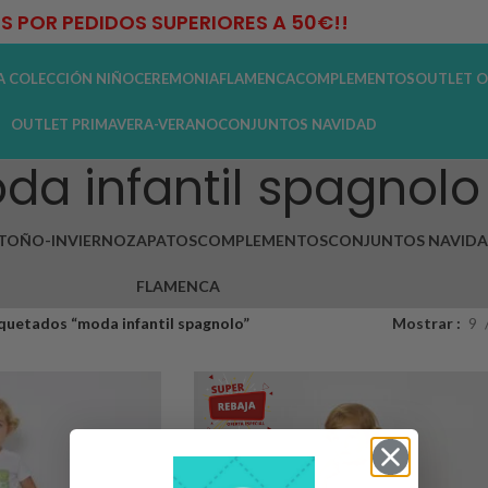
IS POR PEDIDOS SUPERIORES A 50€!!
A COLECCIÓN NIÑO
CEREMONIA
FLAMENCA
COMPLEMENTOS
OUTLET O
OUTLET PRIMAVERA-VERANO
CONJUNTOS NAVIDAD
da infantil spagnolo
TOÑO-INVIERNO
ZAPATOS
COMPLEMENTOS
CONJUNTOS NAVID
FLAMENCA
quetados “moda infantil spagnolo”
Mostrar
9