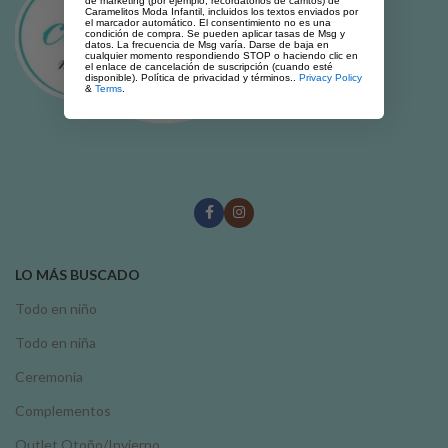
de marketing (por ejemplo, recordatorios de carritos) de
Caramelitos Moda Infantil, incluidos los textos enviados por
el marcador automático. El consentimiento no es una
condición de compra. Se pueden aplicar tasas de Msg y
datos. La frecuencia de Msg varía. Darse de baja en
cualquier momento respondiendo STOP o haciendo clic en
el enlace de cancelación de suscripción (cuando esté
disponible). Política de privacidad y términos..
Privacy Policy
&
Terms
.
LO MÁS BUSCADO
Todo en niño
Todo en niña
Ceremonia
Complementos
Outlet Otoño/Invierno