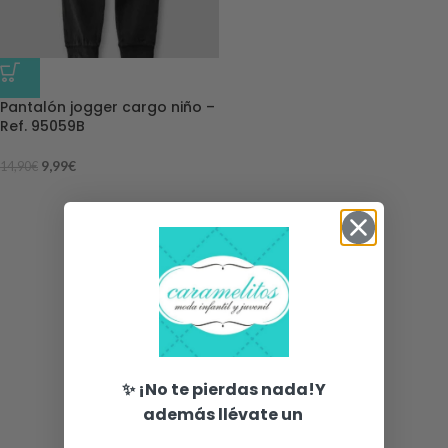
-33%
Pantalón jogger cargo niño –
Ref. 95059B
9,99
€
14,90
€
✨ ¡No te pierdas nada!Y
además llévate un