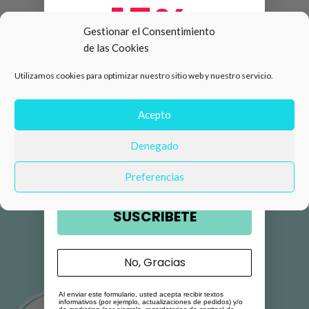
15%
Gestionar el Consentimiento
de las Cookies
de descuento en tu primera
Utilizamos cookies para optimizar nuestro sitio web y nuestro servicio.
compra 🛍️
Número de teléfono
Acepto
Denegado
Email
Preferencias
SUSCRIBETE
No, Gracias
Al enviar este formulario, usted acepta recibir textos
informativos (por ejemplo, actualizaciones de pedidos) y/o