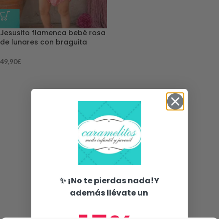
Jesusito flamenca bebé rosa
de lunares con braguita
49,90
€
✨ ¡No te pierdas nada!Y
además llévate un