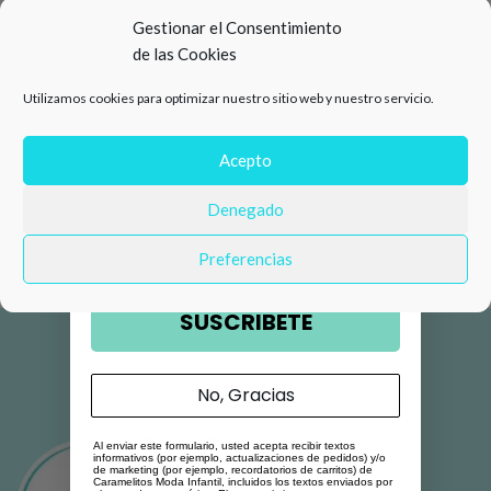
15%
Gestionar el Consentimiento
de las Cookies
de descuento en tu primera
Utilizamos cookies para optimizar nuestro sitio web y nuestro servicio.
compra 🛍️
Número de teléfono
Acepto
Denegado
Email
Preferencias
SUSCRIBETE
No, Gracias
Al enviar este formulario, usted acepta recibir textos
informativos (por ejemplo, actualizaciones de pedidos) y/o
de marketing (por ejemplo, recordatorios de carritos) de
Caramelitos Moda Infantil, incluidos los textos enviados por