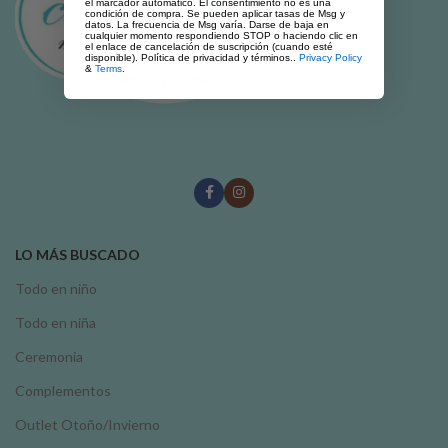
el marcador automático. El consentimiento no es una
condición de compra. Se pueden aplicar tasas de Msg y
datos. La frecuencia de Msg varía. Darse de baja en
cualquier momento respondiendo STOP o haciendo clic en
el enlace de cancelación de suscripción (cuando esté
disponible). Política de privacidad y términos..
Privacy Policy
&
Terms
.
LO MÁS BUSCADO
Todo en niño
Todo en niña
Ceremonia
Complementos
Outlet Otoño/Invierno