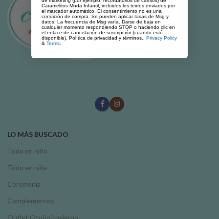
de marketing (por ejemplo, recordatorios de carritos) de
Caramelitos Moda Infantil, incluidos los textos enviados por
el marcador automático. El consentimiento no es una
condición de compra. Se pueden aplicar tasas de Msg y
datos. La frecuencia de Msg varía. Darse de baja en
cualquier momento respondiendo STOP o haciendo clic en
el enlace de cancelación de suscripción (cuando esté
disponible). Política de privacidad y términos..
Privacy Policy
&
Terms
.
LO MÁS BUSCADO
Todo en niño
Todo en niña
Ceremonia
Complementos
Outlet Otoño/Invierno