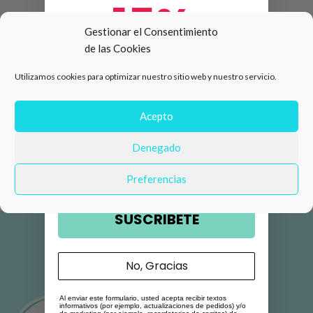
15%
Gestionar el Consentimiento
de las Cookies
de descuento en tu primera
Utilizamos cookies para optimizar nuestro sitio web y nuestro servicio.
compra 🛍️
Número de teléfono
Acepto
Denegado
Email
Preferencias
SUSCRIBETE
No, Gracias
Al enviar este formulario, usted acepta recibir textos
informativos (por ejemplo, actualizaciones de pedidos) y/o