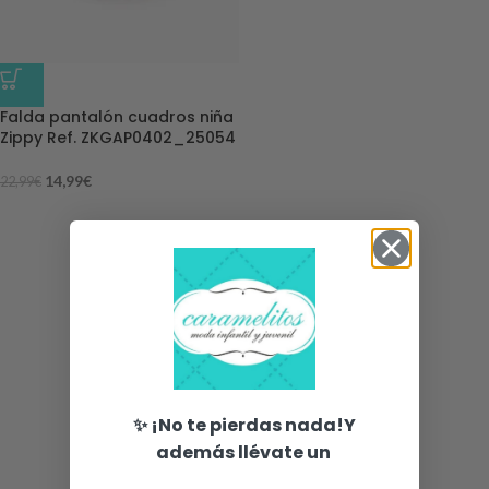
-35%
Falda pantalón cuadros niña
Zippy Ref. ZKGAP0402_25054
14,99
€
22,99
€
✨ ¡No te pierdas nada!Y
además llévate un